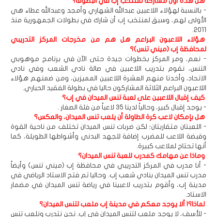
هل هذه أول مشاركة لمنتخب إب في البطولة؟
- بالنسبة لهؤلاء اللاعبين عبدالله الشهاري وأمجد وعبدالله عطاء هي
الأولى لهم، وسبق لمنتخب إب أن شارك في بطولات الجمهورية منذ
2011.
هؤلاء اللاعبون البراعم هل هم من مخرجات المركز التدريبي
لمحافظة إب (ميني تنس)؟
- نعم، ومر المركز بخطوات جيدة حتى الآن في برنامج موهوبي
التنس، نقوم بتدريب اللاعبين في صالة نادي الشعب وفي نادي
الاتحاد، وأخدنا منهم العشرة اللاعبين المميزين، ومن ضمنهم هؤلاء
اللاعبون البراعم الثلاثة المشاركون حاليا في بطولة الفقيد الحباري.
كيف إقبال اللاعبين على لعبة تنس الميدان في إب؟
- يوجد إقبال كبير، وحالياً لدينا 35 لاعباً من فئة الصغار .
هل بإمكان لاعب كرة الطاولة أن يلعب تنس الميدان، والعكس؟
- اللعبتان متقاربتان؛ لكن ضربات تنس الميدان تختلف من ناحية القوة
وقبضة اللاعب للمضرب إضافة للجهد البدني وأشواطها الطويلة، كما
أنها تحتاج لملاعب كبيرة.
وماذا عن مهامك كمدرب للعبة تنس الميدان؟
- أنا مدرب في المركز التدريبي في محافظة إب (ميني تنس) وأيضاً
مدرب تنس الميدان بنادي شعب إب. وحاليا تم فتح الاستاد الرياضي في
مدينة إب، وأقوم بتدريب لاعبينا في رياضة تنس الميدان في مضمار
الاستاد.
لماذا؟! ألا يوجد معكم في مدينة إب ملعب لتنس الميدان؟
- للأسف، لا يوجد ملعب لتنس الميدان في إب. نحن نتدرب ونلعب تنس