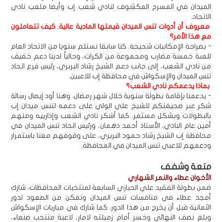
الميدان في المسرح المكشوف لنادي شعب إب وأيضا ملعب نادي
الاتحاد.
معروف أن أدوات تنس الميدان قيمتها المادية عالية. كيف تتعاملون
مع هذا الأمر؟
- بصراحة الإمكانيات شحيحة. كنا سابقا نستلم سنويا من الاتحاد العام
للعبة خمسة مضارب ومجموعة من الكرات، وحالياً لدينا دعم خفيف
من نادي الشعب، إلى جانب دعم الشيخ رشاد البربري، رئيس فرع اتحاد
تنس الميدان والإسكواش في محافظة إب للاعبين.
بماذا يدعمكم نادي الشعب؟
- يدعمنا بإقامة بطولة سنوية خلال شهر رمضان. وهنا أود إيصال رسالة
شكر عبر صحيفتكم للشيخ علي الولي على دعمه لتنس ميدان إب
بالبطولات وبشكل مستمر. كما أشكر نادي الشعب وإدارييه ومنهم
أمين عام النادي، الأستاذ أحمد دهمان، ورئيس اتحاد تنس الميدان في
محافظة إب الشيخ رشاد حمود البربري، على وقوفهم معنا باستمرار
ودعمهم للاعبي تنس الميدان في المحافظة.
متعة وشفف
الأخوان عطاء والنمر الشهاري
ضمن بطولة الفقيد علي الحباري السابعة لمنتخبات المحافظات، شارك
أمجد عطاء في منافسات تنس الميدان وتمكن من الصعود لدور
الثمانية قبل أن يخرج من هذا الدور. كما شارك في مباريات الإسكواش
وبلغ نصف النهائي وخسر أمام زميلته لامار، لاعبة منتخب صنعاء،