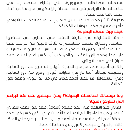
لمنتخبات محافظات الجمهورية، التي يشارك منتخب إب في
منافسات فئة البراعم في تنس الميدان والإسكواش في ملاعب اتحاد
اللعبة بالعا صمة صنعاء.
صحيفة "لا"
رافقت منتخب تنس ميدان إب بقيادة المدرب الشوافي
وأجرت معهم هذه الدردشات الخفيفة.
كيف جرت معكم البطولة؟
- جئنا للمشاركة في بطولة الفقيد علي الحباري في نسختها
السابعة، ويشارك منتخب محافظة إب بثلاثة لاعبين من البراعم. طبعا
لاعبنا عبدالله الشهاري شارك في منافسات تنس الميدان ولعب مباراتين
فاز بهما وصعد إلى نصف النهائي، قبل أن يخسر أمام نظيره أحمد
جبران الذي صعد للنهائي.
واللاعب أمجد عطاء فاز في المباراة الأولى ثم خرج من دور الثمانية.
وشقيقه عبدالله أيضا فاز في مباراته الأولى وخرج من دور الثمانية.
وفي الإسكواش فاز لاعبنا أمجد عطاء في مباراته الأولى وصعد لدور
الثمانية.
وما توقعاتك لمنافسات البطولة؟! ومن سيحقق لقب فئة البراعم
التي تشاركون فيها؟
- نهائي فئة البراعم على بعد خطوة (اليوم)، صعد لدور نصف النهائي
3 لاعبين من صنعاء والرابع لاعبنا عبدالله الشهاري الذي خسر في هذه
اللحظة أمام نظيره لاعب صنعاء أحمد جبران. لاعبنا سيلعب على المركز
الثالث، والنهائي سيجمع لاعبين من محافظة صنعاء.