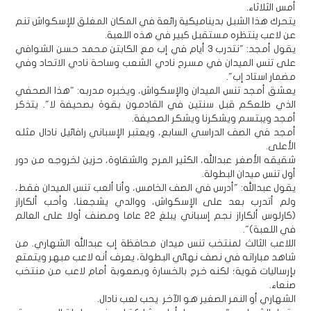
أمس الثلاثاء.
يتحرك هذا الشبل بديناميكية رائعة في المكان المغلق للإسكواش تنم
عن لاعب ينتظره مستقبل كبير في هذه اللعبة.
يقول أمجد: "نتدرب 3 أيام في إب مع الكابتن محمد حسن الشوافي
على تنس الميدان في مسرح نادي الشعب وساحة نادي الاتحاد وفي
مضمار استاد إب".
يعشق أمجد تنس الميدان والإسكواش، ويخبره مدربه: "هذا الصحفي
الذي طلعكم قبل سنتين في القادمون بقوة بصحيفة لا". يتذكر
أمجد ويبتسم ويشكرنا ويشكر الصحيفة.
أمجد في الصف الدراسي السابع، ويعتبر الإسباني رافائيل نادال مثله
الأعلى.
شقيقه الأصغر عبدالله، الكثير المرح والشقاوة، حزين لخروجه من دور
أول تنس ميدان البطولة.
يقول عبدالله: "أدرس في الصف الخامس، وأنا ألعب تنس الميدان فقط،
ولم أتدرب بعد على الإسكواش، ووالدي يشجعنا، وأحب ألكاراز
(كارلوس ألكاراز نجم إسباني يبلغ 22 عاما ومصنف أولا على العالم
في اللعبة)".
اللاعب الثالث لمنتخب تنس ميدان محافظة إب عبدالله الشهاري. من
شاهد مباراته في نصف نهائي البطولة، يعرف أنه لاعب مبهر ويتمتع
بإرساليات قوية؛ لكنه خرج بالخسارة وبصعوبة أمام لاعب من منتخب
صنعاء.
الشهاري أو النمر الصغير هو الآخر يحب لعب نادال.