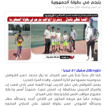
يترجم في بطولة الجمهورية
تم النشر بواسطة
طلال سفيان/ لا ميديا
حاوره:طلال سفيان / لا ميديا -
كما كان نجماً بارعاً في تنس الميدان، ما يزال محمد حسن الشوافي
بنجوميته نفسها مع الكرة الصفراء، وهذه المرة كمدرب.
يعمل الشوافي في حقل التدريب لهذه اللعبة ضمن نادي شعب إب
والمركز التدريبي بمحافظة إب (ميني تنس)، منتهجاً أسس وخطط
مشروع مواهب التنس فكرا وعملا على الميدان.
يتواجد حالياً مع فريقه المكون من الثلاثي أمجد وعبدالله عطاء
وعبدالله الشهاري، ضمن بطولة الفقيد علي الحباري السابعة