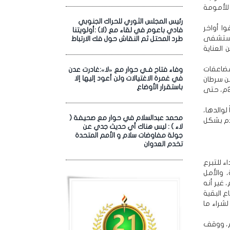
للأمومة
رئيس المجلس الثوري للحراك الجنوبي
ن تلقوا أواخر
فادي باعوم في لقاء مع (لا) :أولويتنا
ا الأطفال بمستشفى
طرد المحتل ثم النقاش حول فك الارتباط
لدواء ملوث وأودى بحياة 11 طفلاً، وأدخل 10 آخرين العناية
مضاعفات
وفاء فتاح فـي حوار مع «لا»:غادرت عدن
في غمرة الاغتيالات ولن أعود إليها إلا
ن سرطان
باستقرار الأوضاع
الدم، على الانتهاء، جاءت «الجرعة القاتلة» لتعيدها إلى الصفر، ومنذ أيلول/ سبتمبر 2022م، حتى
لوالدها،
محمد عبدالسلام في حوار مع صحيفة (
دم بشكل
لاء ) : ليس هناك أي حديث جدي عن
جولة مفاوضات سلام و الأمم المتحدة
تخدم العدوان
داء للتبرع
 والأمل
تغطية 8 صفائح (قرب) دم، غير أنه
ع البقية
لشراء ما
م، ووقف