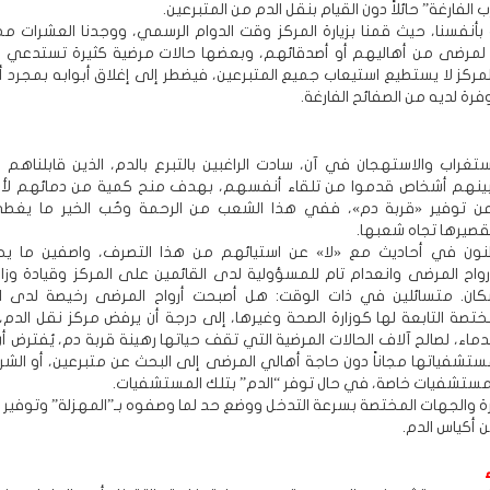
 الفارغة” حائلاً دون القيام بنقل الدم من المتبرعين.
بأنفسنا، حيث قمنا بزيارة المركز وقت الدوام الرسمي، ووجدنا العشرات مم
م لمرضى من أهاليهم أو أصدقائهم، وبعضها حالات مرضية كثيرة تستدعي ن
ن المركز لا يستطيع استيعاب جميع المتبرعين، فيضطر إلى إغلاق أبوابه بمجرد 
فرة لديه من الصفائح الفارغة.
ستغراب والاستهجان في آن، سادت الراغبين بالتبرع بالدم، الذين قابلناهم 
 بينهم أشخاص قدموا من تلقاء أنفسهم، بهدف منح كمية من دمائهم ل
ن توفير «قربة دم»، ففي هذا الشعب من الرحمة وحُب الخير ما يغط
صيرها تجاه شعبها.
طنون في أحاديث مع «لا» عن استيائهم من هذا التصرف، واصفين ما يح
أرواح المرضى وانعدام تام للمسؤولية لدى القائمين على المركز وقيادة وزا
سكان. متسائلين في ذات الوقت: هل أصبحت أرواح المرضى رخيصة لدى 
ختصة التابعة لها كوزارة الصحة وغيرها، إلى درجة أن يرفض مركز نقل الدم،
لدماء، لصالح آلاف الحالات المرضية التي تقف حياتها رهينة قربة دم، يُفترض أ
ستشفياتها مجاناً دون حاجة أهالي المرضى إلى البحث عن متبرعين، أو الشرا
ستشفيات خاصة، في حال توفر “الدم” بتلك المستشفيات.
ارة والجهات المختصة بسرعة التدخل ووضع حد لما وصفوه بـ”المهزلة” وتوفير 
 أكياس الدم.