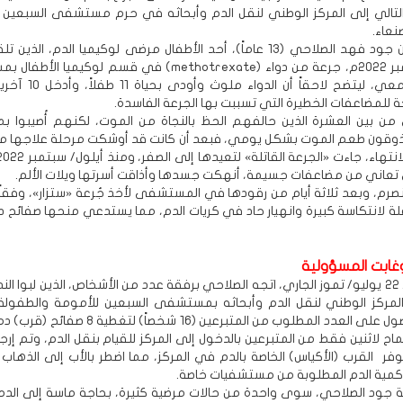
التالي إلى المركز الوطني لنقل الدم وأبحاثه في حرم مستشفى السبعين 
نعاء.
وللتذكير فإن جود فهد الصلاحي (13 عاماً)، أحد الأطفال مرضى لوكيميا الدم، الذي
أيلول/ سبتمبر 2022م، جرعة من دواء (methotrexate) في قسم لوكيمي
الكويت الجامعي، ليتضح لاحقاً أن ا
ة للمضاعفات الخطيرة التي تسببت بها الجرعة الفاسدة.
ن بين العشرة الذين حالفهم الحظ بالنجاة من الموت، لكنهم أُصيبوا ب
وقون طعم الموت بشكل يومي، فبعد أن كانت قد أوشكت مرحلة علاجها م
تعاني من مضاعفات جسيمة، أنهكت جسدها وأذاقت أسرتها ويلات الألم.
نصرم، وبعد ثلاثة أيام من رقودها في المستشفى لأخذ جُرعة «ستزار»، وفقاً 
ة لانتكاسة كبيرة وانهيار حاد في كريات الدم، مما يستدعي منحها صفائح 
غابت المسؤولية
صباح السبت، 22 يوليو/ تموز الجاري، اتجه الصلاحي برفقة عدد من الأشخاص، الذين لبوا الن
لمركز الوطني لنقل الدم وأبحاثه بمستشفى السبعين للأمومة والطفولة،
يحدوه بالحصول على العدد المطلوب من المتبرعين (16 شخصاً) ل
 لاثنين فقط من المتبرعين بالدخول إلى المركز للقيام بنقل الدم، وتم إرجا
وفر القرب (الأكياس) الخاصة بالدم في المركز، مما اضطر بالأب إلى الذهاب 
مية الدم المطلوبة من مستشفيات خاصة.
 جود الصلاحي، سوى واحدة من حالات مرضية كثيرة، بحاجة ماسة إلى الد