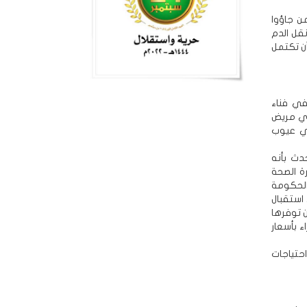
ن جاؤوا
قل الدم
أن تكتمل
في فناء
أي مريض
ي عيوب
دث بأنه
رة الصحة
الحكومة
 استقبال
ن توفرها
ء بأسعار
احتياجات