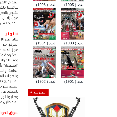
انعدام “القرب
العدد ( 1905)
العدد ( 1906)
شاهدنا ذلك 
للتبرع بالد
فوراً، إلا أ
الكمية المتو
استهتار
حالة من الا
العدد ( 1903)
العدد ( 1904)
المركز، من
عجز أهله ع
الحكومة وتق
وعبر الموا
“استهتار” ب
العامة وال
والجهات الم
المتبرعين با
العدد ( 1901)
العدد ( 1902)
الصحة عبر م
باهظة، من م
الـمـزيــد +
وطالبوا الوز
المواطنين من
سوق الدواء