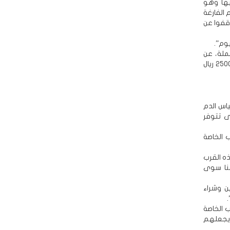
يها وهو
 الفارغة
نة، توقفوا عن
وم”.
ملة، عن
“قرب الدم” وهل هي متوفرة، فأكد البعض منهم توفرها بسعر تفاوت ما بين 2000 و2500 ريال
ياس الدم
ى تتوفر
ب الخاصة
ذه القرب
منا سوى
ن وشراء
ب الخاصة
 يجعلهم