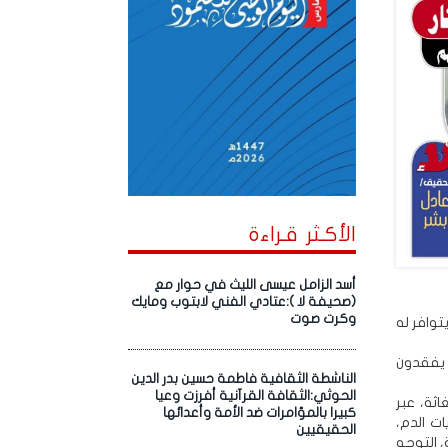
الأكـثر قـراءة
أسد الزامل عيسى الليث في حوار مع
(صحيفة لا ):عتادي الفني لابتوب ومايك
وكرت صوت
توافر له
د يفقدون
الناشطة الثقافية فاطمة حسين بدر الدين
الحوثي:الثقافة القرآنية أفرزت وعيا
غاثة، عبر
كبيرا بالمؤامرات ضد الأمة وأعدائها
ت الدم،
الحقيقيين
صيلة، التوجه