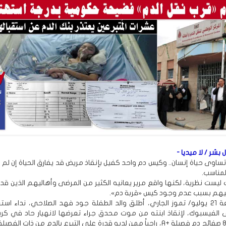
بشر / لا ميديا -
اوى حياة إنسان.. وكيس دم واحد كفيل بإنقاذ مريض قد يفارق الحياة إن لم ي
مناسب.
ت ليست نظرية، لكنها واقع مرير يعانيه الكثير من المرضى وأهاليهم الذين ق
ليهم بسبب عدم وجود كيس «قربة دم».
مساء الجمعة 21 يوليو/ تموز الجاري، أطلق والد الطفلة جود فهد الصلاحي، نداء است
لفيسبوك، لإنقاذ ابنته من موت محدق جراء تعرضها لانهيار حاد في كريا
وتحتاج إلى 8 صفائح دم فصيلة +A، راجياً ممن لديه قدرة على التبرع بالدم من ذات الف