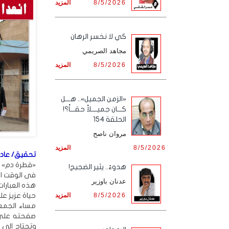
8/5/2026
المزيد
كي لا نخسر الرهان
مجاهد الصريمي
8/5/2026
المزيد
«الزمن الجميل».. هـــل
كـــان جميــــلاً حقـــاً؟!
الحلقة 154
مروان ناصح
8/5/2026
المزيد
تحقيق/ عادل 
«قطرة دم» تس
هدوءٌ.. يثير الضجيج!
فى الوقت ال
عدنان باوزير
هذه العبارا
حياة عزيز ع
8/5/2026
المزيد
صفحته على ا