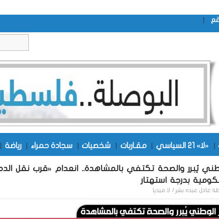
|
قع
|
«لا» 21 السياسي
|
مقـاربات
|
شخصيات
|
سجادة حمراء
|
رياضة
|
وطني يُبرر والصحة تكتفي بالمشاهدة.. انعدام «قرب نقل الدم
ومية بدرجة استهتار
طة
عادل عبده بشر / لا ميديا