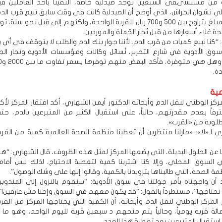
من مستشىفى السبعين توجد صيدلية خاصة، التقينا بأحد العاملين ف
لي نشوان الجراش، الذي أوضح أن الصيدلية كانت في وقت سابق تبيع قرب الدم
للمواطنين بمبلغ يتراوح بين 500 و700 ريال للقربة الواحدة، ولكنهم إلى قبل نحو س
جة غلاء أسعارها من قبل تُجار الجُملة والموردين.
 “كنا نبيع كميات من قرب الدم، لأننا جوار بنك الدم والطلب لا يتوقف في أي ي
 سوق الأدوية في شارع التحرير، نُسائل وكالات ومؤسسات الأدوية وتجار الج
ة.
ية
ركز الوطني لنقل الدم وأبحاثه الدكتور أيمن الشهاري، أكد افتقار المركز لأك
ترفاً بعدم مقدرتهم، حالياً، على استقبال الكثير من المتبرعين بالدم، حت
طلوبة من «القرب».
ي لـ«لا»: «مازلنا منتظرين أن تعطينا منظمة الصحة العالمية كمية من القر
 عن الحلول البديلة، التي يضعها المركز لمثل هذه الظروف، قال الشهاري: “ه
لسوق المحلي، وإلا كنا اشترينا كمية لتغطية الاحتياج، لذلك ليس أما
ظمة الصحة، التي طالبناها بتزويدنا بالكمية، وقالوا إنها على وشك الوصول”.
أن واجهناه بأمر جولتنا في سوق الأدوية: “سنقوم بالنزول إلى المندوبي
 نحتاجها”، مستطرداً بالقول: “قد يكون معهم في السوق وإحنا مش عارفين!”.
المركز الوطني لنقل الدم وأبحاثه، أن الكمية التي يحتاجها المركز من القر
مائة قربة يومياً، وحالياً يتم منحهم د سبعين قربة لليوم الواحد، وهو ما
ستقبال المتبرعين بعد تغطية هذا العدد.