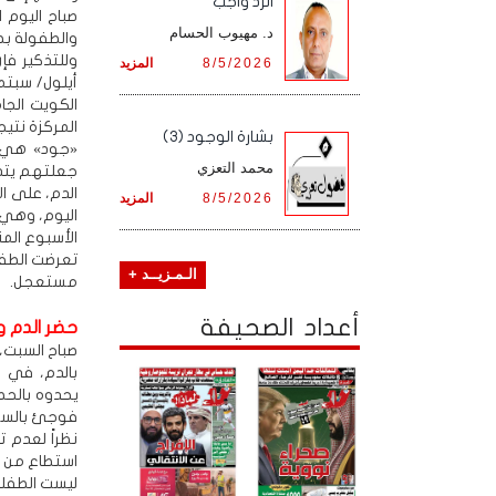
الرد واجب
صباح اليوم 
د. مهيوب الحسام
والطفولة بص
8/5/2026
المزيد
المركزة نتيج
بشارة الوجود (3)
«جود» هي م
محمد التعزي
جعلتهم يتذ
8/5/2026
المزيد
اليوم، وهي 
الأسبوع الم
تعرضت الطفل
الـمـزيــد +
مستعجل.
أعداد الصحيفة
حضر الدم و
بالدم، في ا
فوجئ بالسماح
نظراً لعدم ت
استطاع من ك
ليست الطفلة