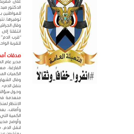
على مقربة 
الدكتور صيد
توفيرها، نتي
وقال الجراش:
انتقلنا إلى
للقربة الواحد
صدقات أمم
مدير عام الم
الفارغة، مع
الكميات الم
وقال الشهار
بنقل الدم».
وحول سؤالنا
منعدمة في ا
الانتظار لمن
وأضاف، بعد 
الكمية التي
وأوضح مدير 
لنقل الدم، 
يعتذرون عن ا