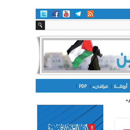
أروقـــة
|
مرافىء
|
PDF
|
»