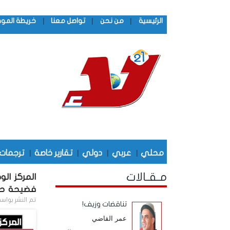
|
|
|
الرئيسية
من نحن
تواصل معنا
خريطة المو
محلي
|
عربي
|
دولي
|
تقارير خاصة
|
ترجمات
مـقـالات
المركز ال
فضيحة حك
تم النشر بواس
تناقضات وزيف!
عمر القاضي