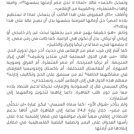
وتساءل «الحمد» قائلا: «لماذا لا تحل مصر أزمتها بنفسها؟!»، واصفا
إياها بـ»المتعثرة»، و»القريبة من الإفلاس».
وأضاف: «كان المفروض على هذا الكاتب أن يتساءل: لماذا لا تستطيع
بلاده (مصر) حل أزماتها المزمنة بنفسها بدل أن تصبح عالة على هذا
وذاك؟!».
وتابع: «هو حقيقة يهين مصر حين يجعلها تبحث عن راع خليجي أو
إيراني أو تركي، بدل أن تكون هي الراعية، كما كانت في زمن مضى، إذ
لا ينقصها شيء مما لدى تركيا وإيران والخليج».
كما أشار إلى قرب مصر من الإفلاس في حديث آخر حول تدويل الحج،
قائلا: «من هي الدول المسلمة التي ستدير وتشرف؟ أهي إيران
المتربصة، أم تركيا المترنحة، أم مصر المتعثرة، أم العراق وسورية
المنهارة، أم أفغانستان المتخلفة، أم باكستان وإندونيسيا الغارقتان
في مشاكلهما الخاصة؟ ثم من سينفق على الحج وتكاليف إدارته؟
معظم هذه الدول هي إلى الإفلاس أقرب، وتستجدي».
وكان السيسي قال إن السعودية والإمارات تحركتا لدعم اقتصاد بلاده
معا من دون طلب القاهرة، داعيا إياهما لتحويل ودائعهما إلى
استثمارات.
ولم يتأخر «شوال الأرز» -كما سماه السيسي- ليكرر عبارة «لن نتخلّى
عن مصر»، خلال زيارة الـ24 ساعة إلى القاهرة التي أتاها بدعم
اقتصادي إضافي سعياً لشراء مواقفها في قضايا إقليمية عدة على
رأسها العدوان على اليمن وتصفية القضية الفلسطينية في مقابل
إنقاذها من أزمتها.