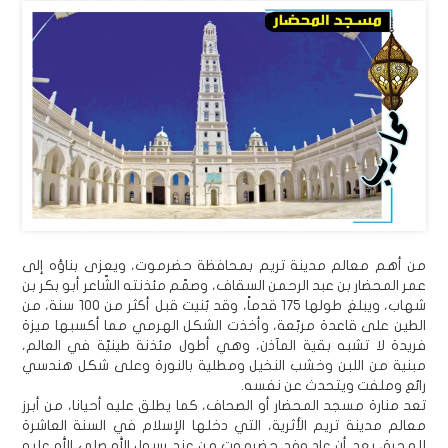
من أهم معالم مدينة تريم بمحافظة حضرموت، ويعزى بناؤه إلى
عمر المحضار بن عبد الرحمن السقاف، وصمّم مئذنته الشّاعر أبو بكر بن
شهاب، ويبلغ طولها 175 قدماً، وقد بُنيت قبل أكثر من 100 سنة، من
الطين على قاعدة مربّعة، وأخذت الشكل الهرمي مما أكسبها ميزة
فريدة لا تشبه بقية المآذن، وهي أطول مئذنة طينيّة في العالم،
مبنية من اللبن وخشب النخيل ومطلية بالنورة وعلى شكل هندسي
رائع وملفت ويتحدث عن نفسه.
تعد منارة مسجد المحضار أو الصحاف، كما يطلق عليه أحيانا، من أبرز
معالم مدينة تريم الأثرية، التي دخلها الإسلام في السنة العاشرة
للهجرة، بعد أن عاد وفد حضرموت من عند رسول الله صلى الله عليه