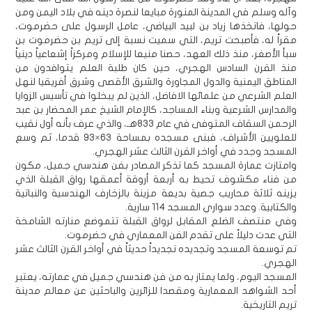
وآله وسلم في المدينة المنورة مبايعا لنصرة دينه في بلاد اليمن ومن
حولها، فاتخذها زياد بن لبيد البياضي، عامل الرسول على حضرموت،
مقراً له، فأصبحت تريم، التي سميت نسبة إلى تريم بن حضرموت بن
سبأ الأصغر، منذ ذلك العهد، حصنا منيعا للإسلام ومركزاً إشعاعياً دينياً
منذ القرن السادس الهجري، حين كان طلبة العلم يتوافدون من
المناطق اليمنية والدول المجاورة والشرق الأقصى وشرق أفريقيا لنهل
العلم الشرعي من علمائها الافاضل، الذين لم يبخلوا في تأسيس الزوايا
والمدارس الشرعية وبناء المساجد، كالإمام الشيخ عمر المحضار بن عبد
الرحمن السقاف المتوفى في عام 833هـ، والذي عرف بأنه أول نقيب
للعلويين الأشراف، فبنى مسجده بمساحة 63×93 قدما، ثم وسع
المسجد وجدد في أواخر القرن الثالث عشر الهجري.
وامتازت عمارة المسجد كما تذكر المصادر بفن هندسي جميل، مكون
من فناء مكشوف تحيط به أربعة أروقة أعمقها رواق القبلة الذي
يزينه ثلاثة محاريب جصية بديعة مزينة بالزخارف الهندسية والنباتية
والكتابية. وعدد سواري المسجد 114 سارية.
وفي منتصف الضلع المقابل لرواق القبلة تتموضع منارته الشامخة
التي عدت دليلاً على تقدم الفن المعماري في حضرموت.
تم توسعة المسجد وتجديده تجديداً حديثاً في أواخر القرن الثالث عشر
الهجري.
المسجد اليوم، ولما يمتاز به من فن هندسي جميل في عمارته، يعتبر
أحد الشواهد المعمارية ومقصدا للزائرين والباحثين عن معالم مدينة
تريم التاريخية.