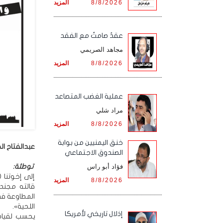
8/8/2026
المزيد
عقدٌ صامتٌ مع الفقد
مجاهد الصريمي
8/8/2026
المزيد
‏عملية الغضب المتصاعد
مراد شلي
8/8/2026
المزيد
خنق اليمنيين من بوابة
عبدالفتاح ال
الصندوق الاجتماعي
توطئة:
فؤاد أبو راس
إلى إخوتنا (
8/8/2026
المزيد
قالته مجند
المطاوعة ف
اللحية».
إذلال تاريخي لأمريكا