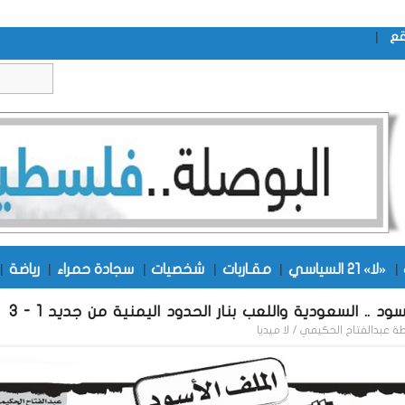
|
قع
|
«لا» 21 السياسي
|
مقـاربات
|
شخصيات
|
سجادة حمراء
|
رياضة
|
ود .. السعودية واللعب بنار الحدود اليمنية من جديد 1 - 3
طة
عبدالفتاح الحكيمي / لا ميديا