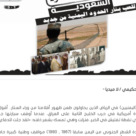
حكيمي / لا ميديا -
اليمنيين) في الرياض الذين يحاولون طعن ظهور أقلامنا من وراء الستار.. أقو
ة أمريكية في حرب الخليج الثانية على العراق، عندما أوقف سيارتها 
ي نقطة تفتيش في الخبر، فنزلت وهي تمسك بشعر ذقنه: «لقد جئت للدفاع
يحسب لقيادة الشطر الجنوبي من اليمن سابقا (1967 ـ 1990) مواقف 