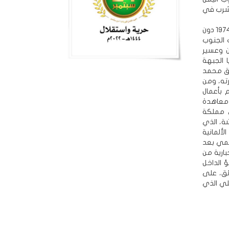
اه الشرب في
ولكن لم يمر تجديد التوقيع على تمديد اتفاقية الطائف الحدودية بين صنعاء والرياض عام 1974 دون
 الجنوب
ن وعسير
 الجبهة
سبق محمد
ن سيارته، ومن
 بأعمال
لتوقيع على معاهدة
 مشتركة للقاضي والنعمان الابن في مايو 74 إلى مملكة
 زهير عكاشة، الذي
ب الألمانية
شمي بعد
ة استخبارية من
 الداخل
ائق، على
لي الذي