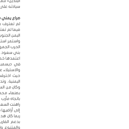
البلدين» لتم
سيادته على 
صراع يمني 
لم تعترف بر
فيما لم تعت
اليمن الجنوب
واستمر استي
بني سعود. و
اعتمدها خط 
والاستيلاء 
حيث اخترقت
اليمنية، و
وكان من الس
بصنعاء محم
باتجاه مأرب
راهنت السعو
إلى أراضيها ب
ربما كان هد
بدعم الفاري