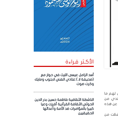
الأكـثر قـراءة
أسد الزامل عيسى الليث في حوار مع
(صحيفة لا ):عتادي الفني لابتوب ومايك
وكرت صوت
ل لهم ما
جندي من
الناشطة الثقافية فاطمة حسين بدر الدين
 عن هذه
الحوثي:الثقافة القرآنية أفرزت وعيا
كبيرا بالمؤامرات ضد الأمة وأعدائها
الحقيقيين
وطنية كبيرة حافظت من