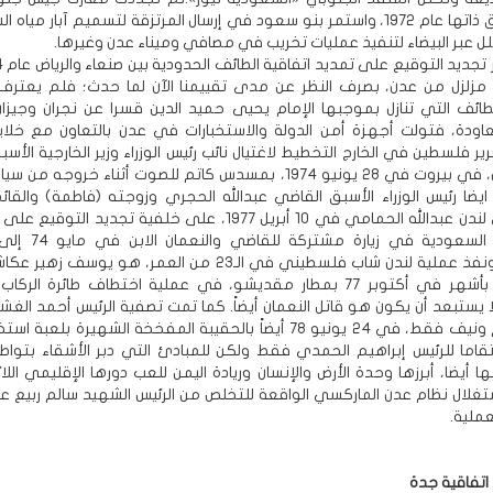
على المناطق ذاتها عام 1972، واستمر بنو سعود في إرسال المرتزقة لتسميم آبار مي
ل عبر البيضاء لتنفيذ عمليات تخريب في مصافي وميناء عدن وغيرها.
 مزلزل من عدن، بصرف النظر عن مدى تقييمنا الآن لما حدث؛ فلم يعترف
ائف التي تنازل بموجبها الإمام يحيى حميد الدين قسرا عن نجران وجيزا
عاودة، فتولت أجهزة أمن الدولة والاستخبارات في عدن بالتعاون مع خلايا
ير فلسطين في الخارج التخطيط لاغتيال نائب رئيس الوزراء وزير الخارجية الأ
أحمد نعمان، في بيروت في 28 يونيو 1974، بمسدس كاتم للصوت أثناء خروجه م
ايضا رئيس الوزراء الأسبق القاضي عبدالله الحجري وزوجته (فاطمة) والقائم
السفارة في لندن عبدالله الحمامي في 10 أبريل 1977، على خلفية تجديد ا
الطائف مع السعودية في زيارة
السعودية، ونفذ عملية لندن شاب فلسطيني في الـ23 من العمر، هو يوسف
قتل بعدها بأشهر في أكتوبر 77 بمطار مقديشو، في عملية اختطاف طائرة الركا
ا يستبعد أن يكون هو قاتل النعمان أيضاً. كما تمت تصفية الرئيس أحمد الغ
أكثر من عام ونيف فقط، في 24 يونيو 78 أيضاً بالحقيبة المفخخة الشهيرة بلعب
قاما للرئيس إبراهيم الحمدي فقط ولكن للمبادئ التي دبر الأشقاء بتواطؤ
ها أيضا، أبرزها وحدة الأرض والإنسان وريادة اليمن للعب دورها الإقليمي الل
تغلال نظام عدن الماركسي الواقعة للتخلص من الرئيس الشهيد سالم ربيع ع
عملية.
اتفاقية جدة