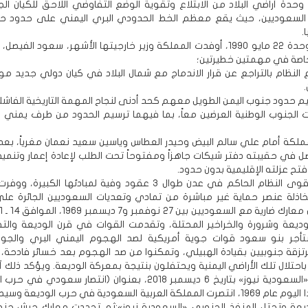
وحدة أراضي البلاد من الابتلاع وتقوية الوضع التفاوضي اللاحق للكيان الج
السعوديين، حيث يقع معظم الخط الحدودي البري اليمني على حدود ح
.
قبيل إعلان وحدة 22 مايو 1990، أوفدت المملكة وزير خارجيتها الأشهر، سعود الفي
اصة في مهمتين خطيرتين؛
اع النظام بالتراجع عن قرار الاندماج مع شمال البلاد في كيان دولي جديد 
سيم حدود جنوب اليمن الطويل معهم كحد أدنى لنجاح المهمة التاريخية الفاشل
 الجنوب الوطنية العرضين معاً، بما فيهما ترسيم الحدود من طرف يمني 
ملكة أمام علي سالم البيض وحيدر العطاس وياسين سعيد نعمان مغرياً، بعد
 في حقيبته دفتر شيكات جاهزاً ومفتوحاً تحت الطلب لإعادة إعمار وتنمية
فتح عزلته الإقليمية بدون حدود.
ظلت مراكز قوى النظام الحاكم في عدن طوال 3 عقود وفية لمبادئها الكبيرة
خاذلة عنصر حماية غير مباشرة من تمادي وتعديات السعوديين الجائرة على 
وديعة وشرورة والخراخير المحتلة، وتقدمت القوات في قرن الوديعة وال
ستأجر بنو سعود قوات جوية أمريكية لصد الهجوم اليمني البري والجوي
زقة جنوبيين بقيادة الهبيلي، وتمكنوا من صد الهجوم بعد خسائر فادحة،
احتلال تلك الأراضي اليمنية ويحتفلون بنتيجة بمعركة الوديعة. ويؤكد ذلك 
في موقع «السعودية نيوز» بتاريخ 6 ديسمبر 2018، بعنوان (انتصار سعودي 
في مثل هذا اليوم عام 1969، انتصرت المملكة العربية السعودية في حرب الوديعة 
ديعة وتحتل المنفذ الجنوبي «السعودية نيوز»:ثم تجددت معارك جيش جنو