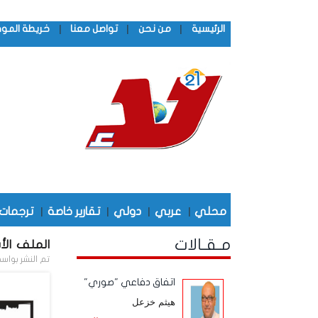
|
|
|
الرئيسية
من نحن
تواصل معنا
خريطة المو
محلي
|
عربي
|
دولي
|
تقارير خاصة
|
ترجمات
مـقـالات
الملف الأس
تم النشر بواس
اتفاق دفاعي "صوري"
هيثم خزعل