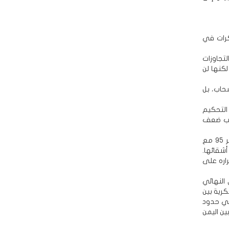
كرات في
لتجاوزات
من، لكنها لن
سحاب، بل
التحكيم
كن السعوديين بسبب ضعف
غير أن المواجهات المسلحة اندلعت من جديد في حدود حضرموت والجوف في فبراير 95 مع
شقائها.
اره على
ية والاتفاق النهائي
سكرية بين
راق في حدود
د البرية بين اليمن