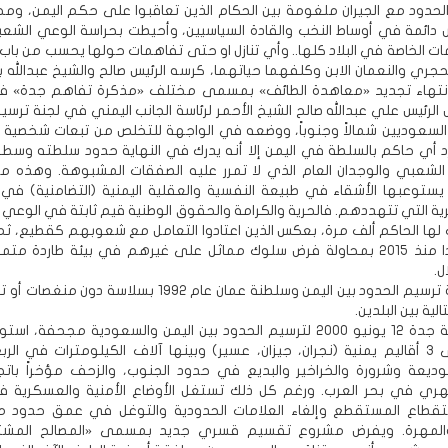
حدود مع الجيران ملغومة بين الحكام الذين تعاقبوا على حكم اليمن، وم
دائمة في أوساط النخب والقادة السياسيين، وأحيطت بحراسة الوعي الشع
ات الخاصة في البلاد كلها.. وأي تنازل او حتى تفاهمات حولها يحسب من باب 
حجري والنعمان الابن وكلفهما حياتهما، كرسه الرئيس صالح والشيخ عبدالله 
انتهاء تجديد «معاهدة الطائف» بمسمى مختلف «مذكرة تفاهم جدة» في
فوض الرئيس علي عبدالله صالح الشيخ الأحمر لرئاسة الجانب اليمني في لجنة ترسي
 السعوديين شمالاً وجنوباً، ووضعه في الواجهة للتخلص من تبعات شخصية 
 أي حاكم بالسلطة في اليمن إلا أنه يدرك في النهاية حدود سلطته وسطو
 الشعبي والوجدان العام الذي لا تمرر عليه الصفقات المشبوهة. وهذه مع
يستوعبها الأشقاء في طبيعة النفسية والعقلية اليمنية (التضامنية) ف
رية التي تتهددهم. فالحرية والكرامة والحقوق الوطنية قيم ثابتة في الوعي
لها الحاكم ألف مرة، بعكس الذين اعتادوا التعامل مع شعوبهم كقطيع، ثم
الزهو مجددا منذ 2015 بمحاولة فرض سلوك مماثل على غيرهم في بيئة طاردة م
ل.
مرت اتفاقية ترسيم الحدود بين اليمن وسلطنة عمان عام 1992 بسلاسة دو
الية بين البلدين.
تعتبر اتفاقية جدة 12 يونيو 2000 لترسيم الحدود بين اليمن والسعودية مجحفة، 
الأشقاء على 3 أقاليم يمنية (نجران، جيزان، عسير) وبينها آلاف الكيلومترات في الر
الوديعة وشرورة والخراخير والبديع في حدود الجنوب، والزحف مؤخراً باتجا
ري في بحر العرب. ورغم كل ذلك تستغل الأوضاع الأمنية والعسكرية ف
تقطاع المستقطع وإلغاء العلامات الحدودية والتوغل في عمق حدود 
لمهرة. ويفرض مشروع تقسيم قسري جديد بمسمى «المصالح المشتر