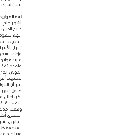
عمان لفرض أ
لغة الصواريخ
أشهر علي ع
صلاح الدين ب
اتهم سعود ال
تقبل بالأمر 
وزعم السعود
عززت قواتها 
ولعدم ثقة ا
حجتهم أصروا
حلول شهر رم
لكن إعلان ع
البقاء أيضا
وسلطنة عمان الذي تم في أكتو