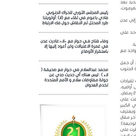
ديد بعد
ضرموت،
رئيس المجلس الثوري للحراك الجنوبي
فادي باعوم في لقاء مع (لا) :أولويتنا
صل، إلى عدن
طرد المحتل ثم النقاش حول فك الارتباط
موحد على
وفاء فتاح فـي حوار مع «لا»:غادرت عدن
ة.
في غمرة الاغتيالات ولن أعود إليها إلا
واحد مع
باستقرار الأوضاع
 أن حمل
 الجنوب
محمد عبدالسلام في حوار مع صحيفة (
لاء ) : ليس هناك أي حديث جدي عن
جولة مفاوضات سلام و الأمم المتحدة
، ووفرت لقيادات
تخدم العدوان
أراضيه،
فخاضت عدن معارك ضارية مع السعوديين بين 27 نوفمبر و7 ديسمبر 1969، الموافق 14 ـ 21 رمضان،
تفت على
 الكبير
 ويعترف
آخر مقال
في حرب الوديعة):
وسيطرت على
ب اليمن