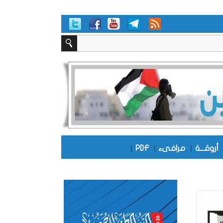
أروقـــة
|
مرافىء
|
PDF
|