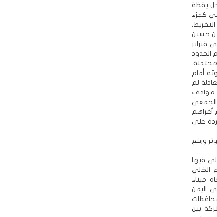
حل يقظة
بي كجزء
التفريط.
بن حسين
 فبراير
م الحدود
محتملة.
ته أمام
ادلة لم
ي مواقف
 الجمعي
 أغراهم
تمردة على
ن منغصات أو توتر ورفع
استولى فيها
بع الخالي
ه ميناء
ي اليمن
محافظات
كة بين