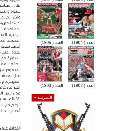
شبوة والتسل
رد «عالمي»
بمعاهدة الط
اليمنية للس
الشعبية لتحر
العدد ( 1904)
العدد ( 1905)
بعده اغتيل 
الشهيرة، ول
العدد ( 1902)
العدد ( 1903)
عدن ليس انت
الـمـزيــد +
اغتياله بسبب
الرغم من اس
ألصقوا به ال
التحايل على 