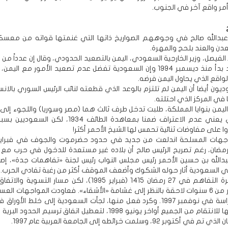
مر واقع آخر في الجنوب.
بدالله صالح في وجوههم الصواريخ ذاتها التي غنمتها قواته من معس
عدن والعند بلحج والمهرة.
فيصل، وزير الخارجية السعودي، اليمن بالتصعيد الحدودي، وقال إن عدداً من ا
الحدودية قد بدأ منذ ديسمبر 1994 وإن السعودية تفضل عدم تصعيد الأمور مع الي
الواقع الذي يحاول اليمن فرضه.
يون أيضا أن اليمن لم تلتزم بالوعد الذي قطعته لنائب الرئيس السوري بالان
في المركز الذي احتلته.
ليمن بنوايا المملكة، طلبت تدخل طرف ثالث هما (مصر وسوريا) واللجوء إلى 
الدولي الذي يعني عدم الاعتراف ضمنا بمعاهدة الطائف 1934، ل
 على مفاوضات ثنائية تحمس لها الشيخ الأحمر أكثر!
ضان، رغم تصريح الرئيس صالح أن بلاده غير مستعدة للدخول في حرب مع أ
بدالله بن حسين الأحمر رئيس مجلس النواب رئيس لجنة «تفاهمات جدة»، إصر
 في السعودية أثار حوله الشكوك وأضعف الموقف أكثر من رغبة تفادي الحرب.
وقعت مذكرة التفاهم في 27 رمضان 1415 (فبراير 1995)، لكن مسار التسو
استغرق أكثر من 6 سنوات لاحقة بالنظر إلى غشامة «الأشقاء». فعاودت المواجهات الع
الجانبين بشراسة في نوفمبر 1997. وكرد فعل منها، لجأت السعودية إلى خلط الأو
المنطقة كلها للانتقام من الجميع أواخر يونيو 1998، لتعطيل اتفاق ترسيم الحدو
بر 92، وسلمت خرائطه إلى الجامعة العربية عام 1997.