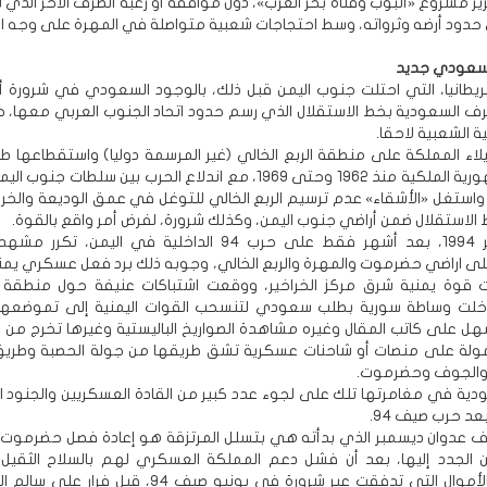
رير مشروع «أنبوب وقناة بحر العرب»، دون موافقة أو رغبة الطرف الآخر الذي 
حدود أرضه وثرواته، وسط احتجاجات شعبية متواصلة في المهرة على وجه 
سعودي جديد
يطانيا، التي احتلت جنوب اليمن قبل ذلك، بالوجود السعودي في شرورة أو
رف السعودية بخط الاستقلال الذي رسم حدود اتحاد الجنوب العربي معها، 
ية الشعبية لاحقا.
لاء المملكة على منطقة الربع الخالي (غير المرسمة دوليا) واستقطاعها طو
الحرب الجمهورية الملكية منذ 1962 وحتى 1969، مع اندلاع الحرب بين سلطات 
استغل «الأشقاء» عدم ترسيم الربع الخالي للتوغل في عمق الوديعة والخراخ
الاستقلال ضمن أراضي جنوب اليمن، وكذلك شرورة، لفرض أمر واقع بالقوة.
في ديسمبر 1994، بعد أشهر فقط على حرب 94 الداخلية في اليمن، تك
على اراضي حضرموت والمهرة والربع الخالي، وجوبه ذلك برد فعل عسكري ي
 قوة يمنية شرق مركز الخراخير، ووقعت اشتباكات عنيفة حول منطقة (
تدخلت وساطة سورية بطلب سعودي لتنسحب القوات اليمنية إلى تموضعها 
هل على كاتب المقال وغيره مشاهدة الصواريخ الباليستية وغيرها تخرج من 
ولة على منصات أو شاحنات عسكرية تشق طريقها من جولة الحصبة وطريق
 والجوف وحضرموت.
دية في مغامرتها تلك على لجوء عدد كبير من القادة العسكريين والجنود ال
عد حرب صيف 94.
ف عدوان ديسمبر الذي بدأته هي بتسلل المرتزقة هو إعادة فصل حضرموت 
ن الجدد إليها، بعد أن فشل دعم المملكة العسكري لهم بالسلاح الثقيل 
والمتنوع والأموال التي تدفقت عبر شرورة في يونيو صيف 94، قبل ف