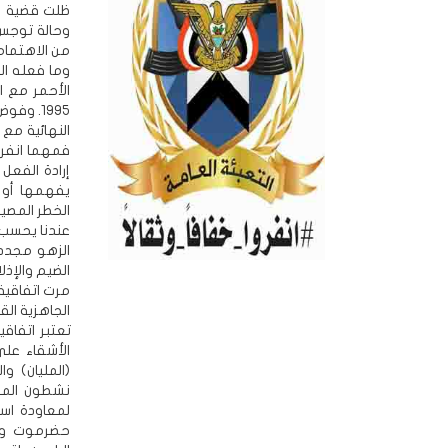
ظلت قضية ال
وحالة توجس 
من الاهتمام
وما فعله ال
الأحمر مع 
1995. و
النهائية مع
فمهما انفرد
إرادة الفعل
يفهمها أو 
الخطر المصي
عندنا يحسب 
الضيم والإذلا
الجاهزية القت
(المليان) و
نشطون المه
لمعاودة اس
حضرموت وا