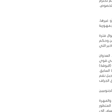
لم تحترم
الخصوص.
 غيرها،
جمهورية
ال فترة
جنوب اليمن وحكم
ير التي
رر مشهد العدوان
مني قوي
البوقة)
السابق.
جبل نقم
 الجراف
جنوبيين
والمهرة
المتطور
رار علي سالم البيض إلى