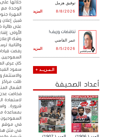
خلالها على 
توفيق هزمل
الوحدة مع 
8/8/2026
المزيد
المهرة جنوبا
على طائرة خ
تناقضات وزيف!
الأولى: إقن
وشك الإعلان.
عمر القاضي
والثانية: تر
8/5/2026
المزيد
رفضت قيادات
السعوديين.
كان عرض الم
سعود الفيصل
الـمـزيــد +
والاستثمار و
أعداد الصحيفة
الشمال المت
لاستعادة ال
شرورة.. وا
بمساعدة مرت
السعوديون ب
العدد ( 1906)
العدد ( 1907)
شرورة والو