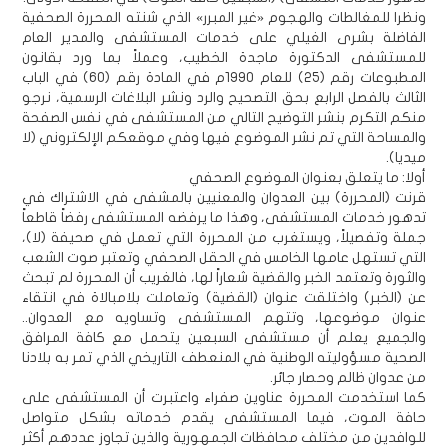
ونظرا للمغالطات والهجوم «غير المبرر» الذي شنته المحررة الصحفية
الفاضلة بشرى الغيلي على خدمات المستشفى والمدير العام
للمستشفى الدكتورة ماجدة الخطيب، وعملاً بما ورد بقانون
المطبوعات رقم (25) للعام 1990م في المادة رقم (60) في الباب
الثالث بالفصل الرابع بحق التصحيح والرد ونشر البلاغات الرسمية، نرجو
منكم التكرم بنشر التوضيح التالي من المستشفى في نفس الصفحة
والمساحة التي تم نشر الموضوع فيها وفي موقعكم الإلكتروني (لا
ميديا).
أولا: ما يتعلق بعنوان الموضوع الصحفي
قرنت (المحررة) بين العدوان والمعنيين بالمشفى في الاشتراك في
تدهور خدمات المستشفى، وهذا ما يرفضه المستشفى رفضاً قاطعاً
جملة وتفصيلاً، ويستغرب من المحررة التي تعمل في صحيفة (لا)،
التي تستهل عامها الخامس في الحقل الصحفي وتعتبر صوت الشعب
والثورة وتعتمد الخبر والقضية شعاراً لها، فالغريب أن المحررة لم تبحث
عن (الخبر) واختلقت عنوان (القضية) وتعاملت بلامبالاة في انتقاء
عنوان موضوعها، وتتهم المستشفى وتساويه مع العدوان..
والجميع يعلم أن مستشفى السبعين يتحمل مع كافة المرافق
الصحية مسؤوليته الوطنية في المنعطف التاريخي الذي تمر به بلادنا
من عدوان ظالم وحصار جائر.
كما استخدمت المحررة عناوين صفراء واعتبرت أن المستشفى على
حافة الموت، فيما المستشفى يقدم خدماته بشكل متواصل
للوافدين من مختلف محافظات الجمهورية والذين تجاوز عددهم أكثر