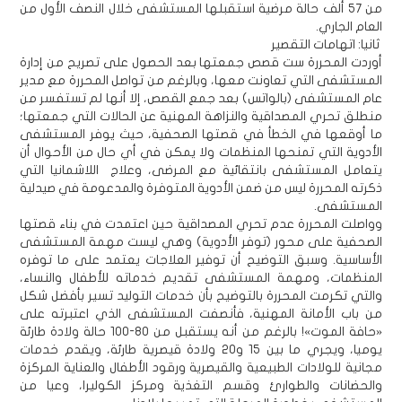
من 57 ألف حالة مرضية استقبلها المستشفى خلال النصف الأول من
العام الجاري.
ثانيا: اتهامات التقصير
أوردت المحررة ست قصص جمعتها بعد الحصول على تصريح من إدارة
المستشفى التي تعاونت معها، وبالرغم من تواصل المحررة مع مدير
عام المستشفى (بالواتس) بعد جمع القصص، إلا أنها لم تستفسر من
منطلق تحري المصداقية والنزاهة المهنية عن الحالات التي جمعتها؛
ما أوقعها في الخطأ في قصتها الصحفية، حيث يوفر المستشفى
الأدوية التي تمنحها المنظمات ولا يمكن في أي حال من الأحوال أن
يتعامل المستشفى بانتقائية مع المرضى، وعلاج اللاشمانيا التي
ذكرته المحررة ليس من ضمن الأدوية المتوفرة والمدعومة في صيدلية
المستشفى.
وواصلت المحررة عدم تحري المصداقية حين اعتمدت في بناء قصتها
الصحفية على محور (توفر الأدوية) وهي ليست مهمة المستشفى
الأساسية. وسبق التوضيح أن توفير العلاجات يعتمد على ما توفره
المنظمات، ومهمة المستشفى تقديم خدماته للأطفال والنساء،
والتي تكرمت المحررة بالتوضيح بأن خدمات التوليد تسير بأفضل شكل
من باب الأمانة المهنية، فأنصفت المستشفى الذي اعتبرته على
«حافة الموت»! بالرغم من أنه يستقبل من 80-100 حالة ولادة طارئة
يوميا، ويجري ما بين 15 و20 ولادة قيصرية طارئة، ويقدم خدمات
مجانية للولادات الطبيعية والقيصرية ورقود الأطفال والعناية المركزة
والحضانات والطوارئ وقسم التغذية ومركز الكوليرا، وعيا من