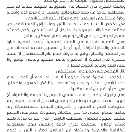
المستشفى بخطورة المرحلة التي تمر بها بلادنا.
وبالغت المحررة في الابتعاد عن المسؤولية المهنية عندما لم تتحر
المصداقية للتأكد من صحة معلوماتها ونسبت إدارة مركز الدم وأبحاثه
لإدارة مستشفى السبعين، وهو مركز لا يتبع المستشفى.
في القصص الست تنوعت الحالات التي وصلت إلى المستشفى من
مختلف محافظات الجمهورية، ما يدل أن المستشفى يقدم خدماته
لجميع المرضى ويسعى إلى توفيرها وفق الممكن والمتاح.
وفي الفقرة العاشرة من القصة الصحفية أوردت المحررة عبارة
(الممكن والمتاح) لتؤكد رأيها أن على المعنيين تقديم الخدمات في
إطار الممكن والمتاح، وهو ما حاولت مدير عام المستشفى ان تنقله
للمحررة التي اعتبرت أن الدكتورة تناقض نفسها وتنافي الواقع ولا
تقبل النقد ونصائح (تجويد العمل).
ثالثا: الهجوم على مدير عام المستشفى
استخدمت المحررة وصفاً هجومياً لا مبرر له، منه أن المدير العام
للمستشفى أرعدت وأربدت ومتشنجة... وتناقض نفسها، ونصحتها
في آخر أوراقها بأن تدع المكابرة.
ومن جانبها، توضح إدارة مستشفى السبعين للأمومة والطفولة أن
جهود المستشفى متواصلة وحثيثة في استمرار الخدمة الطبية، رغم
استهداف العدوان السعودي الأمريكي المباشر للمستشفيات وما
يعانيه القطاع الصحي من شح إمكانيات وصعوبات تحتم على الجميع
تكثيف الجهود لتخطي المنعطف التاريخي الذي تمر به بلادنا، داعية
وسائل الإعلام المختلفة تحري الدقة والتحلي بروح المسؤولية
الأخلاقية والمهنية والابتعاد عن العناوين الصفراء التي لا تخدم