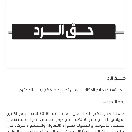
حــــــق الرد
الأخ الأستاذ/ صلاح الدكاك رئيس تحرير صحيفة (لا) المحترم
بعد التحية،،،
طالعتنا صحيفتكم الغراء في العدد رقم (319) الصادر يوم الاثنين
الموافق 11 نوفمبر 2019م بموضوع صحفي حول مستشفى
السبعين للأمومة والطفولة بعنوان (العدوان والمعنيون شركاء في
تدهور خدمات المشفى) (السبعين حافة الموت) في الصفحة الأولى.