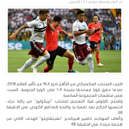
تم النشر بواسطة
موقع ( لا ) الإخباري
اقترب المنتخب المكسيكي من التأهل لدور الـ16 من كأس العالم 2018،
عندما حقق فوزا مستحقا بنتيجة 2-1 على كوريا الجنوبية، السبت،
ضمن منافسات المجموعة السادسة.
وافتتح كارلوس فيلا التسجيل لمنتخب "تريكولور" من ركلة جزاء،
احتسبها الحكم بعد لمسة يد واضحة للمدافع الكوري، في الدقيقة
26.
وأضاف المهاجم خافيير هيرنانديز "تشيتشاريتو" الهدف الثاني من
هجمة مرتدة، في الدقيقة 66.