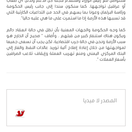
سنتواصل مع رئيس الوزراء وسنقدم للجنة كل الدعم ونذلل أي صعاب
أو عراقيل تواجهها، كما سنكون سندا إلى جانب رئيس الحكومة
ورئاسة البرلمان وعونا بما يسهم في الحد من التداعيات الكارثية التي
قد تسببها هذه الأزمة إذا ما استمرت على ما هي عليه حاليا".
كما وجه الحكومة والجهات المعنية بأن تظل في حالة انعقاد دائم
ويكون هناك استنفار كبير من قبلهم .. وأَضاف " صحيح أن الخارج هو
سبب الأزمة ونحن في حالة حرب اقتصادية، لكن يجب أن نسعى جميعا
لمواجهتها من خلال إعادة إصلاح آلية توريد عائدات النفط والغاز إلي
البنك المركزي اليمني ومنع تهريب العملة وإيقاف تلاعب الصرافين
بأسعار العملات ".
المصدر
لا ميديا