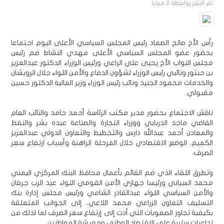
تم النشر بواسطة
لا ميديا
رأس الأخ صالح الصماد رئيس المجلس السياسي الأعلى اليوم اجتماعا
بحضور عضو المجلس السياسي الأعلى مهدي النشاط ضم رئيس
مجلس النواب الأخ يحيى علي الراعي ورئيس الوزراء الدكتور عبدالعزيز
بن حبتور ونائبي رئيس الوزراء لشؤون الدفاع والأمن اللواء جلال الرويشان
والخدمات محمود الجنيد ونائب رئيس الوزراء وزير المالية الدكتور حسين
مقبولي.
ناقش الاجتماع بحضور مدير مكتب الرئاسة أحمد حامد والنائب العام
القاضي ماجد الدربابي ووزراء التجارة والصناعة عبده بشر والنفط
والمعادن أحمد عبدالله دارس والتخطيط والتعاون الدولي عبدالعزيز
الكميم، الوضع الاقتصادي خلال المرحلة الراهنة وأسباب ارتفاع سعر
الصرف.
وتطرق اللقاء الذي ضم القائم بأعمال محافظ البنك المركزي اليمني
محمد السياني ورئيسا جهازي الأمن القومي اللواء عبد الرب جرفان
والأمن السياسي اللواء عبدالقادر الشامي ورئيس مجلس إدارة بنك
التسليف التعاون الزراعي محمد اللاعي، إلى الجوانب المتعلقة
بكيفية تجاوز الصعوبات التي أدت إلى إرتفاع سعر الصرف لما لذلك من
تداعيات سلبية على الاقتصاد الوطني ومعيشة المواطنين .