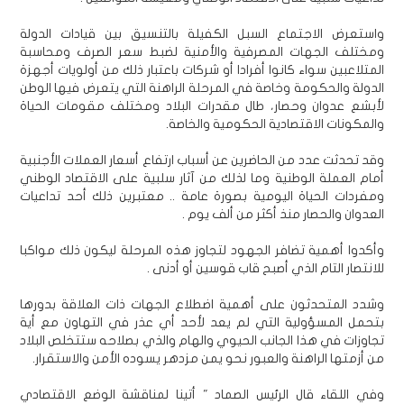
واستعرض الاجتماع السبل الكفيلة بالتنسيق بين قيادات الدولة
ومختلف الجهات المصرفية والأمنية لضبط سعر الصرف ومحاسبة
المتلاعبين سواء كانوا أفرادا أو شركات باعتبار ذلك من أولويات أجهزة
الدولة والحكومة وخاصة في المرحلة الراهنة التي يتعرض فيها الوطن
لأبشع عدوان وحصار، طال مقدرات البلاد ومختلف مقومات الحياة
والمكونات الاقتصادية الحكومية والخاصة.
وقد تحدثت عدد من الحاضرين عن أسباب ارتفاع أسعار العملات الأجنبية
أمام العملة الوطنية وما لذلك من آثار سلبية على الاقتصاد الوطني
ومفردات الحياة اليومية بصورة عامة .. معتبرين ذلك أحد تداعيات
العدوان والحصار منذ أكثر من ألف يوم .
وأكدوا أهمية تضافر الجهود لتجاوز هذه المرحلة ليكون ذلك مواكبا
للانتصار التام الذي أصبح قاب قوسين أو أدنى .
وشدد المتحدثون على أهمية اضطلاع الجهات ذات العلاقة بدورها
بتحمل المسؤولية التي لم يعد لأحد أي عذر في التهاون مع أية
تجاوزات في هذا الجانب الحيوي والهام والذي بصلاحه ستتخلص البلاد
من أزمتها الراهنة والعبور نحو يمن مزدهر يسوده الأمن والاستقرار.
وفي اللقاء قال الرئيس الصماد " أتينا لمناقشة الوضع الاقتصادي