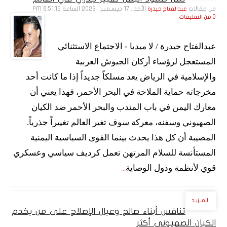
من مقالات
الأحد , 17 ديـسـمـبـر , 2023 الساعة 6:51:12 PM
عبدالفتاح حيدرة
0 من التعليقات
عبدالفتاح حيدرة / لا ميديا - الاجتماع الاستثنائي
المستعجل لرؤساء أركان الجيوش العربية
والإسلامية في الرياض يعد مسلكاً جديداً إذا ما كانت أحد
مخرجاته حماية الملاحة في البحر الأحمر، فهذا يعني أن
معارك اليمن في باب المندب والبحر الأحمر ضد الكيان
الصهيوني وسفنه، معركة سوف تغير العالم تغييراً جذرياً.
المصيبة أن كل هذا يحدث بينما القوى السياسية اليمنية
المستأنسة للسلام المرتهن تعمل كرديف سياسي وعسكري
قوي لأنظمة ودول الوصاية
...
الـمــزيـد
تنافس أبناء صالح وعيال الإصلاح على من يخدم
الكيان الصهيوني أكثر