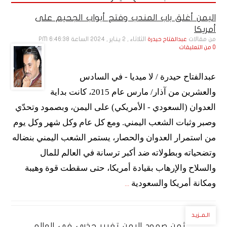
اليمن أغلق باب المندب وفتح أبواب الجحيم على
أمريكا
من مقالات
الثلاثاء , 2 يـنـاير , 2024 الساعة 6:46:38 PM
عبدالفتاح حيدرة
0 من التعليقات
عبدالفتاح حيدرة / لا ميديا - في السادس
والعشرين من آذار/ مارس عام 2015، كانت بداية
العدوان (السعودي - الأمريكي) على اليمن، وبصمود وتحدّي
وصبر وثبات الشعب اليمني. ومع كل عام وكل شهر وكل يوم
من استمرار العدوان والحصار، يستمر الشعب اليمني بنضاله
وتضحياته وبطولاته ضد أكبر ترسانة في العالم للمال
والسلاح والإرهاب بقيادة أمريكا، حتى سقطت قوة وهيبة
ومكانة أمريكا والسعودية
...
الـمــزيـد
ثمن صمود اليمن تغيير جذري في العالم