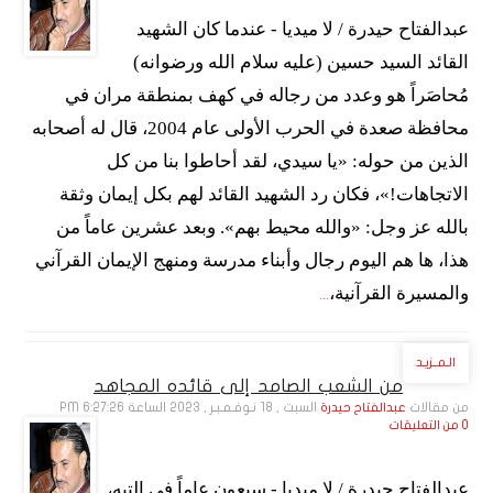
عبدالفتاح حيدرة / لا ميديا - ‏عندما كان الشهيد
القائد السيد حسين (عليه سلام الله ورضوانه)
مُحاصَراً هو وعدد من رجاله في كهف بمنطقة مران في
محافظة صعدة في الحرب الأولى عام 2004، قال له أصحابه
الذين من حوله: «يا سيدي، لقد أحاطوا بنا من كل
الاتجاهات!»، فكان رد الشهيد القائد لهم بكل إيمان وثقة
بالله عز وجل: «والله محيط بهم». وبعد عشرين عاماً من
هذا، ها هم اليوم رجال وأبناء مدرسة ومنهج الإيمان القرآني
والمسيرة القرآنية،
...
الـمــزيـد
من الشعب الصامد إلى قائده المجاهد
من مقالات
السبت , 18 نـوفـمـبـر , 2023 الساعة 6:27:26 PM
عبدالفتاح حيدرة
0 من التعليقات
عبدالفتاح حيدرة / لا ميديا - سبعون عاماً في التيه،