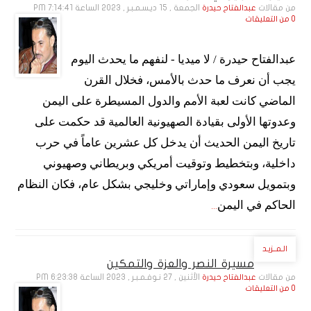
من مقالات
الجمعة , 15 ديـسـمـبـر , 2023 الساعة 7:14:41 PM
عبدالفتاح حيدرة
0 من التعليقات
عبدالفتاح حيدرة / لا ميديا - لنفهم ما يحدث اليوم
يجب أن نعرف ما حدث بالأمس، فخلال القرن
الماضي كانت لعبة الأمم والدول المسيطرة على اليمن
وعدوتها الأولى بقيادة الصهيونية العالمية قد حكمت على
تاريخ اليمن الحديث أن يدخل كل عشرين عاماً في حرب
داخلية، وبتخطيط وتوقيت أمريكي وبريطاني وصهيوني
وبتمويل سعودي وإماراتي وخليجي بشكل عام، فكان النظام
الحاكم في اليمن
...
الـمــزيـد
مسيرة النصر والعزة والتمكين
من مقالات
الأثنين , 27 نـوفـمـبـر , 2023 الساعة 6:23:38 PM
عبدالفتاح حيدرة
0 من التعليقات