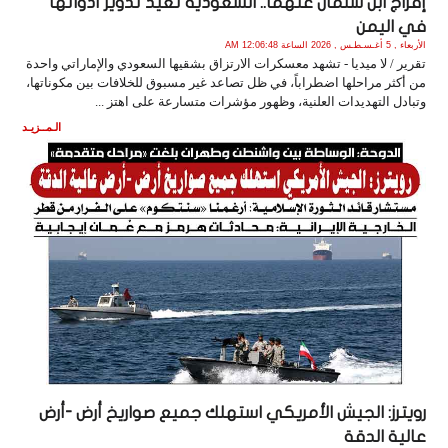
إفراج ابن سلمان عنهما.. السعودية تعيد تدوير أدواتها
في اليمن
الأربعاء , 5 أغـسـطـس , 2026 الساعة 12:06:48 AM
تقرير / لا ميديا - تشهد معسكرات الارتزاق بشقيها السعودي والإماراتي واحدة
من أكثر مراحلها اضطراباً، في ظل تصاعد غير مسبوق للخلافات بين مكوناتها،
وتبادل التهديدات العلنية، وظهور مؤشرات متسارعة على اهتز ...
الـمــزيـد
رويترز: الجيش الأمريكي استهلك جميع صواريخ أرض -أرض
عالية الدقة