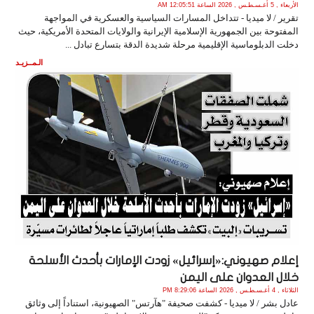
الأربعاء , 5 أغـسـطـس , 2026 الساعة 12:05:51 AM
تقرير / لا ميديا - تتداخل المسارات السياسية والعسكرية في المواجهة
المفتوحة بين الجمهورية الإسلامية الإيرانية والولايات المتحدة الأمريكية، حيث
دخلت الدبلوماسية الإقليمية مرحلة شديدة الدقة بتسارع تبادل ...
الـمــزيـد
إعلام صهيوني:«إسرائيل» زودت الإمارات بأحدث الأسلحة
خلال العدوان على اليمن
الثلاثاء , 4 أغـسـطـس , 2026 الساعة 8:29:06 PM
عادل بشر / لا ميديا - كشفت صحيفة "هآرتس" الصهيونية، استناداً إلى وثائق