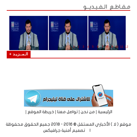
مـقـاطـع الـفـيـديــو
1
2
3
4
5
6
7
8
9
10
11
12
الـمــزيـد +
|
|
|
|
الرئيسية
من نحن
تواصل معنا
خريطة الموقع
موقع ( لا ) الأخباري المستقل © 2016 - 2018 جميع الحقوق محفوظة
| تصميم
أمنية جرافيكس