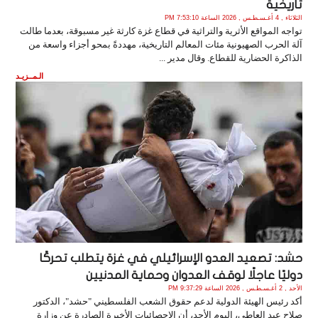
تاريخية
الثلاثاء , 4 أغـسـطـس , 2026 الساعة 7:53:10 PM
تواجه المواقع الأثرية والتراثية في قطاع غزة كارثة غير مسبوقة، بعدما طالت
آلة الحرب الصهيونية مئات المعالم التاريخية، مهددةً بمحو أجزاء واسعة من
الذاكرة الحضارية للقطاع. وقال مدير ...
الـمــزيـد
حشد: تصعيد العدو الإسرائيلي في غزة يتطلب تحركًا
دوليًا عاجلًا لوقف العدوان وحماية المدنيين
الأحد , 2 أغـسـطـس , 2026 الساعة 9:37:29 PM
أكد رئيس الهيئة الدولية لدعم حقوق الشعب الفلسطيني "حشد"، الدكتور
صلاح عبد العاطي، اليوم الأحد، أن الإحصائيات الأخيرة الصادرة عن وزارة