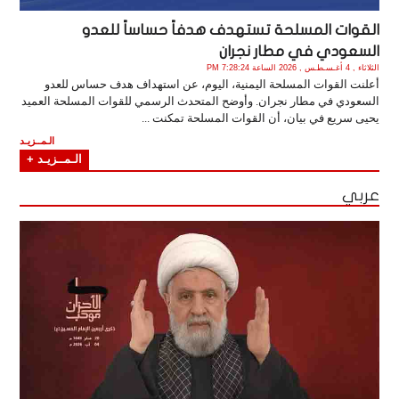
القوات المسلحة تستهدف هدفاً حساساً للعدو
السعودي في مطار نجران
الثلاثاء , 4 أغـسـطـس , 2026 الساعة 7:28:24 PM
أعلنت القوات المسلحة اليمنية، اليوم، عن استهداف هدف حساس للعدو
السعودي في مطار نجران. وأوضح المتحدث الرسمي للقوات المسلحة العميد
يحيى سريع في بيان، أن القوات المسلحة تمكنت ...
الـمــزيـد
الـمــزيـد +
عربي