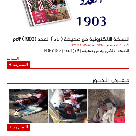
النسخة الالكترونية من صحيفة ( لاء ) العدد (1903) pdf
الأحد , 2 أغـسـطـس , 2026 الساعة 9:51:35 PM
النسخة الالكترونية من صحيفة ( لاء ) العدد (1903) PDF ...
الـمــزيـد
الـمــزيـد +
مـعــرض الـصــور
1
2
3
4
5
6
7
8
9
10
11
12
الـمــزيـد +