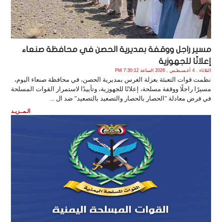
مسير راجل ووقفة بمديرية الحصن في محافظة صنعاء
إعلانًا للجهوزية
الثلاثاء , 4 أغـسـطـس , 2026 الساعة 7:30:12 PM
نظمت قوات التعبئة بعزلة الغرس بمديرية الحصن، في محافظة صنعاء اليوم،
مسيرًا راجلًا ووقفة مسلحة، إعلانًا للجهوزية، وتأييدًا لاستمرار القوات المسلحة
في فرض معادلة "الحصار بالحصار والتصعيد بالتصعيد" ضد ال ...
الـمــزيـد