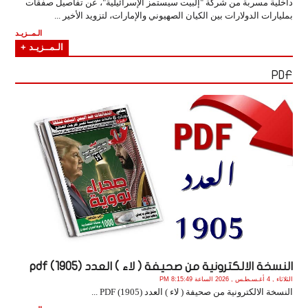
داخلية مسربة من شركة "إلبيت سيستمز الإسرائيلية"، عن تفاصيل صفقات
بمليارات الدولارات بين الكيان الصهيوني والإمارات، لتزويد الأخير ...
الـمــزيـد
الـمــزيـد +
PDF
النسخة الالكترونية من صحيفة ( لاء ) العدد (1905) pdf
الثلاثاء , 4 أغـسـطـس , 2026 الساعة 8:15:49 PM
النسخة الالكترونية من صحيفة ( لاء ) العدد (1905) PDF ...