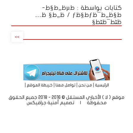
كتابات بواسطة : طµظ„ط§ط­
ط§ظ„ط¯ظƒط§ظƒ / ظ„ط§ ظ…
ظٹط¯ظٹط§
>>
|
|
|
|
الرئيسية
من نحن
تواصل معنا
خريطة الموقع
موقع ( لا ) الأخباري المستقل © 2016 - 2018 جميع الحقوق
محفوظة | تصميم
أمنية جرافيكس