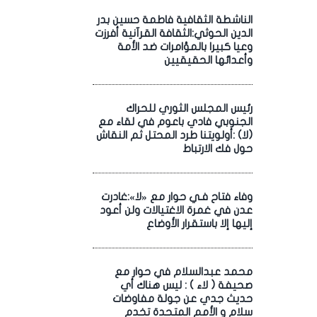
الناشطة الثقافية فاطمة حسين بدر
الدين الحوثي:الثقافة القرآنية أفرزت
وعيا كبيرا بالمؤامرات ضد الأمة
وأعدائها الحقيقيين
رئيس المجلس الثوري للحراك
الجنوبي فادي باعوم في لقاء مع
(لا) :أولويتنا طرد المحتل ثم النقاش
حول فك الارتباط
وفاء فتاح فـي حوار مع «لا»:غادرت
عدن في غمرة الاغتيالات ولن أعود
إليها إلا باستقرار الأوضاع
محمد عبدالسلام في حوار مع
صحيفة ( لاء ) : ليس هناك أي
حديث جدي عن جولة مفاوضات
سلام و الأمم المتحدة تخدم