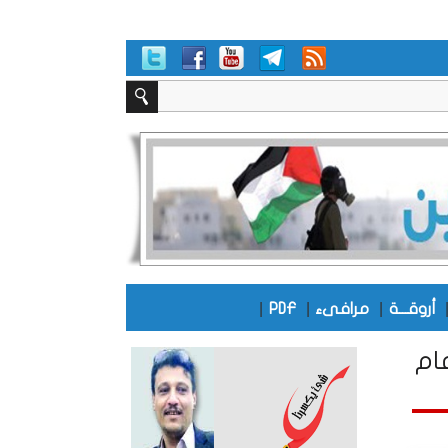
|
|
|
أروقـــة
مرافىء
PDF
ام