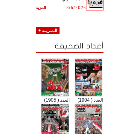
8/5/2026
المزيد
الـمـزيــد +
أعداد الصحيفة
العدد ( 1904)
العدد ( 1905)