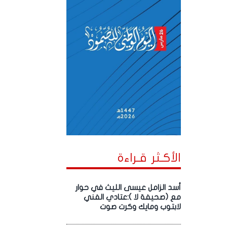
الأكـثر قـراءة
أسد الزامل عيسى الليث في حوار
مع (صحيفة لا ):عتادي الفني
لابتوب ومايك وكرت صوت