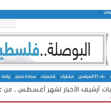
|
وقع
|
|
|
|
|
|
«لا» 21 السياسي
مقـاربات
شخصيات
سجادة حمراء
رياضة
بات أرشيف الأخبار لشهر أغـسـطـس , من ع