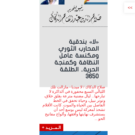
>>
«لا» بندقية
المحارب الثوري
ومكنسة عامل
النظافة وكمنجة
الحرية.. الطلقة
3650
صلاح الدكاك / لا ميديا - مازالت تلك
الليالي السبع محفورة في الذاكرة لا
تبارحها... ليال مضنية مترعة بقلق خلاق،
وتوتر نبيل، وحياة تخفق في الخط
الفاصل بين الحياة والموت. كانت الأقلام
تشحذ لمعركة ليس بوسع أحد أن
يستشرف نهايتها وأفقها، وألواح مفاتيح
الحو ...
الـمــزيـد +