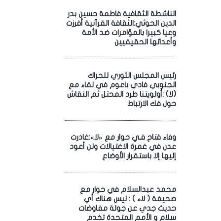
الناشطة الثقافية فاطمة حسين بدر
الدين الحوثي:الثقافة القرآنية أفرزت
وعيا كبيرا بالمؤامرات ضد الأمة
وأعدائها الحقيقيين
رئيس المجلس الثوري للحراك
الجنوبي فادي باعوم في لقاء مع
(لا) :أولويتنا طرد المحتل ثم النقاش
حول فك الارتباط
وفاء فتاح فـي حوار مع «لا»:غادرت
عدن في غمرة الاغتيالات ولن أعود
إليها إلا باستقرار الأوضاع
محمد عبدالسلام في حوار مع
صحيفة ( لاء ) : ليس هناك أي
حديث جدي عن جولة مفاوضات
سلام و الأمم المتحدة تخدم