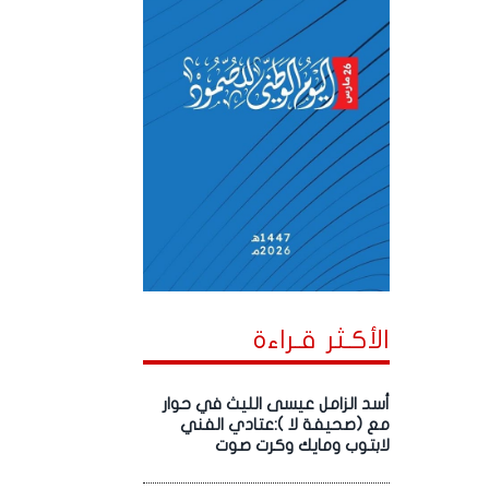
الأكـثر قـراءة
أسد الزامل عيسى الليث في حوار
مع (صحيفة لا ):عتادي الفني
لابتوب ومايك وكرت صوت