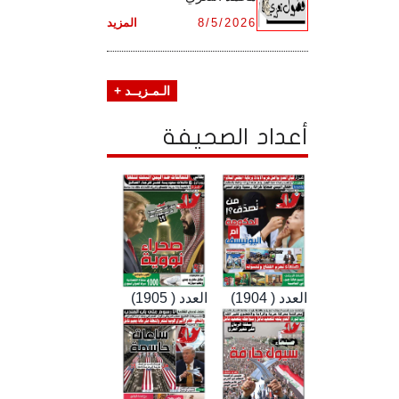
8/5/2026
المزيد
الـمـزيــد +
أعداد الصحيفة
العدد ( 1904)
العدد ( 1905)