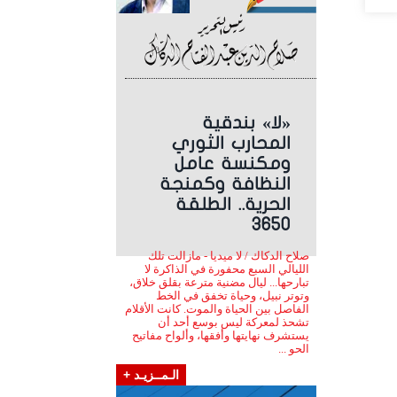
«لا» بندقية
المحارب الثوري
ومكنسة عامل
النظافة وكمنجة
الحرية.. الطلقة
3650
صلاح الدكاك / لا ميديا - مازالت تلك
الليالي السبع محفورة في الذاكرة لا
تبارحها... ليال مضنية مترعة بقلق خلاق،
وتوتر نبيل، وحياة تخفق في الخط
الفاصل بين الحياة والموت. كانت الأقلام
تشحذ لمعركة ليس بوسع أحد أن
يستشرف نهايتها وأفقها، وألواح مفاتيح
الحو ...
الـمــزيـد +