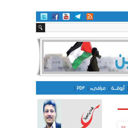
|
|
|
أروقـــة
مرافىء
PDF
>>