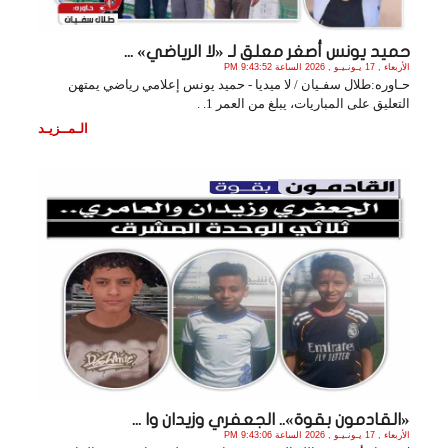
حميد يونس أصغر معلق لـ «لا الرياضي» ...
الأربعاء , 17 يـونـيـو , 2026 الساعة 9:43:52 PM
حـاوره:طلال سفـيان / لا ميديا - حميد يونس إعلامي رياضي يمتهن
التعليق على المباريات، يبلغ من العمر 1. .
الـمــزيـد
«القادمون بقوة».. الجعفري وزيدان وا ...
الأربعاء , 17 يـونـيـو , 2026 الساعة 9:43:06 PM