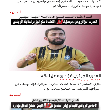
لا ميديا - أحمد عبدالله الجعفري (مدافع) وزميله زيدان منتصر الحاج
(مهاجم) موهبتان كرويتان مميزتان تم. .
الـمــزيـد
المدرب الجزائري فؤاد بومضل لـ«لا»: ...
الثلاثاء , 16 يـونـيـو , 2026 الساعة 12:03:44 AM
طارق الأسلمي / لا ميديا - تحدث المدرب الجزائري فؤاد بومضل عن
المواجهة المرتقبة التي ستجمع منتخب الج. .
الـمــزيـد