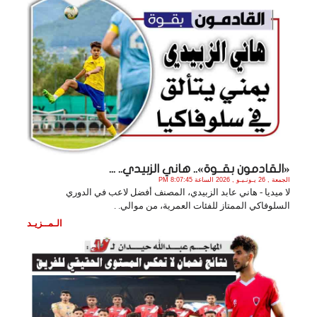
«القادمون بقــوة».. هاني الزبيدي.. ...
الجمعة , 26 يـونـيـو , 2026 الساعة 8:07:45 PM
لا ميديا - هاني عابد الزبيدي، المصنف أفضل لاعب في الدوري
السلوفاكي الممتاز للفئات العمرية، من موالي. .
الـمــزيـد