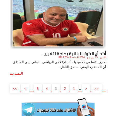
أكد أن الكرة اللبنانية بحاجة لتغيير ...
الأثنين , 15 يـونـيـو , 2026 الساعة 7:55:48 PM
طارق الأسلمي / لا ميديا - أكد الإعلامي الرياضي اللبناني إيلي المندلق
أن المنتخب اليمني استحق التأهل. .
الـمــزيـد
..
..
>>
>
5
4
3
2
1
<
<<