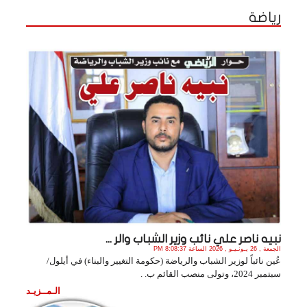
رياضة
نبيه ناصر علي نائب وزير الشباب والر ...
الجمعة , 26 يـونـيـو , 2026 الساعة 8:08:37 PM
عُين نائباً لوزير الشباب والرياضة (حكومة التغيير والبناء) في أيلول/
سبتمبر 2024، وتولى منصب القائم ب. .
الـمــزيـد