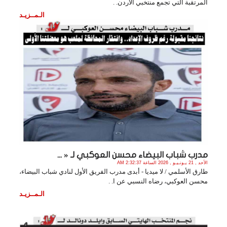
المرتقبة التي تجمع منتخبي الأردن. .
الـمــزيـد
مدرب شباب البيضاء محسن العوكبي لـ « ...
الأحد , 21 يـونـيـو , 2026 الساعة 2:32:37 AM
طارق الأسلمي / لا ميديا - أبدى مدرب الفريق الأول لنادي شباب البيضاء،
محسن العوكبي، رضاه النسبي عن ا. .
الـمــزيـد