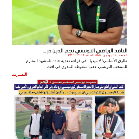
الناقد الرياضي التونسي نجم الدين در ...
الجمعة , 19 يـونـيـو , 2026 الساعة 10:20:11 PM
طارق الأسلمي/ لا ميديا - في قراءة نقدية حادة للمشهد المتأزم
للمنتخب التونسي عقب سقوطه المدوي في افت. .
الـمــزيـد