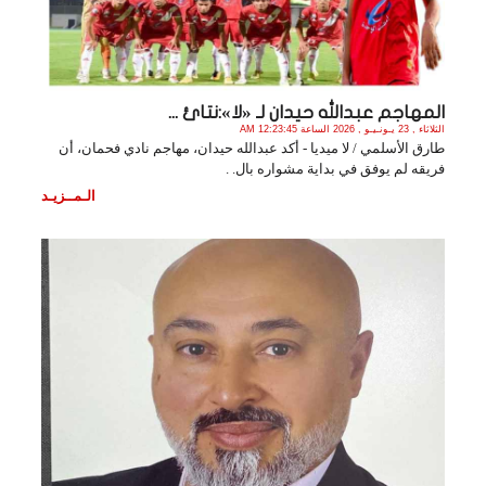
المهاجم عبدالله حيدان لـ «لا»:نتائ ...
الثلاثاء , 23 يـونـيـو , 2026 الساعة 12:23:45 AM
طارق الأسلمي / لا ميديا - أكد عبدالله حيدان، مهاجم نادي فحمان، أن
فريقه لم يوفق في بداية مشواره بال. .
الـمــزيـد