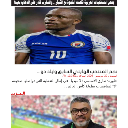
نجم المنتخب الهايتي السابق وايلد دو ...
السبت , 20 يـونـيـو , 2026 الساعة 12:34:21 AM
حاوره: طارق الأسلمي / لا ميديا - في إطار التغطية التي تواصلها صحيفة
"لا" لمنافسات بطولة كأس العالم . .
الـمــزيـد