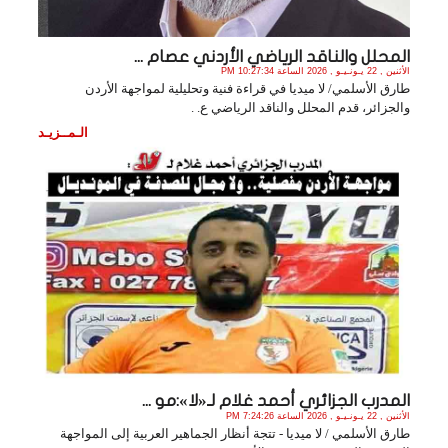
المحلل والناقد الرياضي الأردني عصام ...
الأثنين , 22 يـونـيـو , 2026 الساعة 10:27:34 PM
طارق الأسلمي/ لا ميديا في قراءة فنية وتحليلية لمواجهة الأردن
والجزائر، قدم المحلل والناقد الرياضي ع. .
الـمــزيـد
المدرب الجزائري أحمد غلام لـ«لا»:مو ...
الأثنين , 22 يـونـيـو , 2026 الساعة 7:24:26 PM
طارق الأسلمي / لا ميديا - تتجة أنظار الجماهير العربية إلى المواجهة