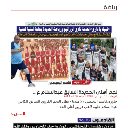
رياضة
نجم أهلي الحديدة السابق عبدالسلام ع ...
الأربعاء , 15 يـولـيـو , 2026 الساعة 1:46:06 AM
حاوره:قاسم البعيصي / لا ميديا - يظل النجم الكروي السابق الكابتن
عبدالسلام عليبة لاعب فريق أهلي الحد. .
الـمــزيـد