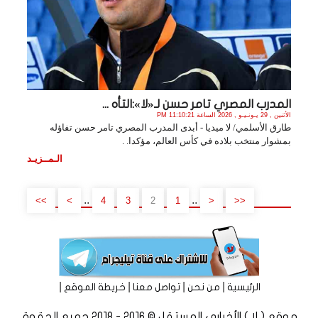
المدرب المصري تامر حسن لـ«لا»:التأه ...
الأثنين , 29 يـونـيـو , 2026 الساعة 11:10:21 PM
طارق الأسلمي/ لا ميديا - أبدى المدرب المصري تامر حسن تفاؤله
بمشوار منتخب بلاده في كأس العالم، مؤكدا. .
الـمــزيـد
..
..
>>
>
4
3
2
1
<
<<
|
|
|
|
الرئيسية
من نحن
تواصل معنا
خريطة الموقع
موقع ( لا ) الأخباري المستقل © 2016 - 2018 جميع الحقوق