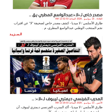
مصدر خاص لـ«لا»:عبدالواسع المطري يق ...
الثلاثاء , 14 يـولـيـو , 2026 الساعة 12:52:53 AM
طارق الأسلمي / لا ميديا - كشف مصدر خاص لصحيفة "لا" عن اقتراب
نجم المنتخب الوطني عبدالواسع المطري، م. .
الـمــزيـد
المدرب الفرنسي ديمتري ليبوف لـ«لا»: ...
الأثنين , 13 يـولـيـو , 2026 الساعة 12:18:03 AM
طارق الأسلمي / لا ميديا - أكد المدرب الفرنسي ديمتري ليبوف، أن
مواجهة فرنسا وإسبانيا في نصف نهائي كأ. .