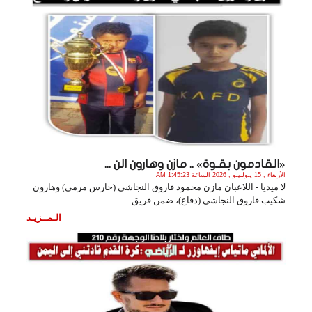
«القادمون بقـوة» .. مازن وهارون الن ...
الأربعاء , 15 يـولـيـو , 2026 الساعة 1:45:23 AM
لا ميديا - اللاعبان مازن محمود فاروق النجاشي (حارس مرمى) وهارون
شكيب فاروق النجاشي (دفاع)، ضمن فريق. .
الـمــزيـد