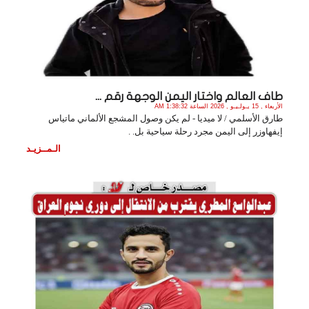
طاف العالم واختار اليمن الوجهة رقم ...
الأربعاء , 15 يـولـيـو , 2026 الساعة 1:38:32 AM
طارق الأسلمي / لا ميديا - لم يكن وصول المشجع الألماني ماتياس
إيفهاوزر إلى اليمن مجرد رحلة سياحية بل. .
الـمــزيـد