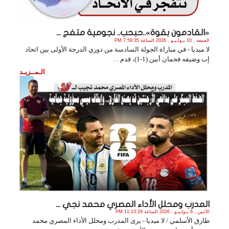
«القادمون بقوة»..حبحب.. نجومية متفج ...
الجمعة , 10 يـولـيـو , 2026 الساعة 7:59:35 PM
لا ميديا - في مباراة الجولة السادسة من دوري الدرجة الأولى بين اتحاد
إب وضيفه فحمان أبين (1-1)، قدم . .
الـمــزيـد
المدرب ومحلل الأداء المصري محمد نجي ...
الأثنين , 6 يـولـيـو , 2026 الساعة 11:13:29 PM
طارق الأسلمي / لا ميديا - يرى المدرب ومحلل الأداء المصري محمد