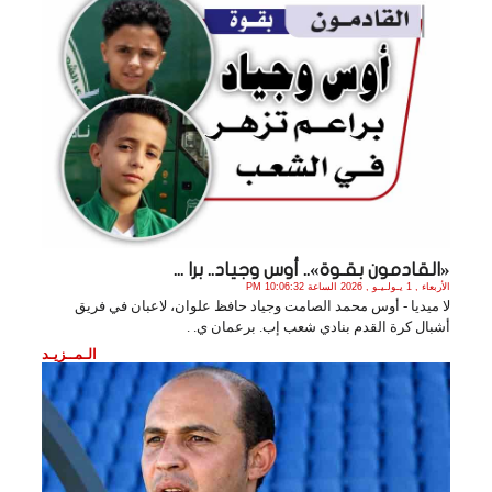
«القادمون بقـوة».. أوس وجياد.. برا ...
الأربعاء , 1 يـولـيـو , 2026 الساعة 10:06:32 PM
لا ميديا - أوس محمد الصامت وجياد حافظ علوان، لاعبان في فريق
أشبال كرة القدم بنادي شعب إب. برعمان ي. .
الـمــزيـد