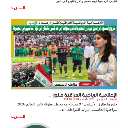
نجيب أن مواجهة مصر والأرجنتين في دور . .
الـمــزيـد
الإعلامية الرياضية العراقية فـلورا ...
الأربعاء , 1 يـولـيـو , 2026 الساعة 10:10:04 PM
حاورها:طارق الأسلمي / لا ميديا - مع دخول بطولة كأس العالم 2026
مراحلها الحاسمة، تتزايد القراءات الف. .
الـمــزيـد