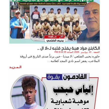
الكابتن مراد هبة يفتح قلبه لـ«لا ال ...
الجمعة , 10 يـولـيـو , 2026 الساعة 8:04:35 PM
حاوره:يحيى الضلعي / لا ميديا - حين يرتدُّ صدى التاريخ في أروقة
الملاعب، يقفز اسم نادي المجد كعلامة . .
الـمــزيـد