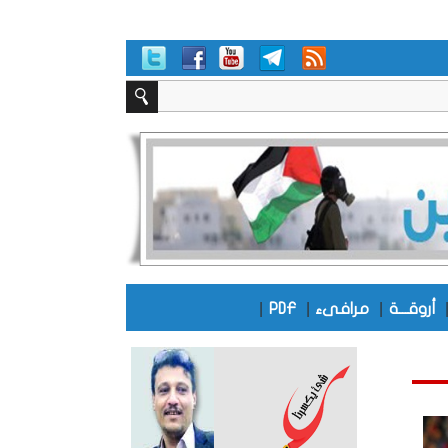
|
|
|
أروقـــة
مرافىء
PDF