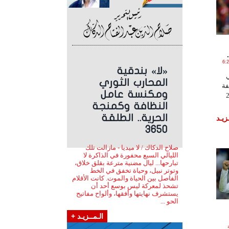
2 الساعة 6:25:00
«لا» بندقية
المحارب الثوري
فة
ومكنسة عامل
 2016
النظافة وكمنجة
الحرية.. الطلقة
زيـد
3650
صلاح الدكاك / لا ميديا - مازالت تلك
الليالي السبع محفورة في الذاكرة لا
تبارحها... ليال مضنية مترعة بقلق خلاق،
وتوتر نبيل، وحياة تخفق في الخط
الفاصل بين الحياة والموت. كانت الأقلام
تشحذ لمعركة ليس بوسع أحد أن
يستشرف نهايتها وأفقها، وألواح مفاتيح
الحو ...
الـمــزيـد +
اعة