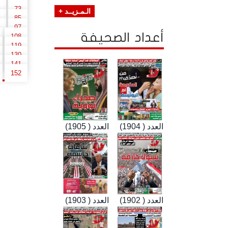
73
الـمـزيــد +
85
97
أعداد الصحيفة
108
119
130
141
152
العدد ( 1904)
العدد ( 1905)
العدد ( 1902)
العدد ( 1903)