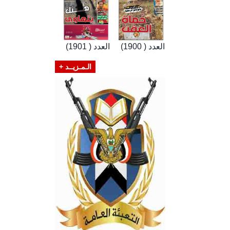
العدد ( 1900)
العدد ( 1901)
الـمـزيــد +