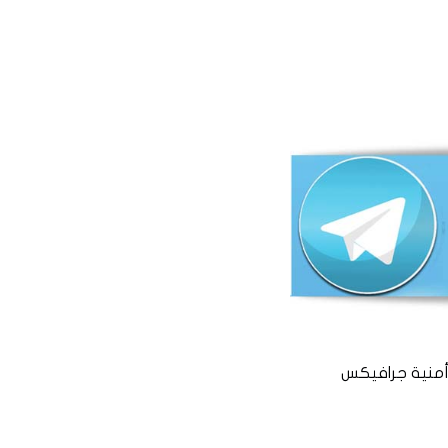
منية جرافيكس