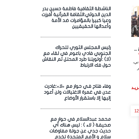
الناشطة الثقافية فاطمة حسين بدر
الدين الحوثي:الثقافة القرآنية أفرزت
وعيا كبيرا بالمؤامرات ضد الأمة
وأعدائها الحقيقيين
رئيس المجلس الثوري للحراك
..
الجنوبي فادي باعوم في لقاء مع
اعة
(لا) :أولويتنا طرد المحتل ثم النقاش
ني،
حول فك الارتباط
ر
وفاء فتاح فـي حوار مع «لا»:غادرت
زيـد
عدن في غمرة الاغتيالات ولن أعود
إليها إلا باستقرار الأوضاع
12
محمد عبدالسلام في حوار مع
صحيفة ( لاء ) : ليس هناك أي
حديث جدي عن جولة مفاوضات
سلام و الأمم المتحدة تخدم