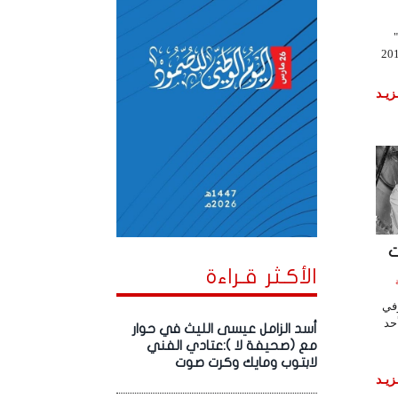
 لاعب في عام 2016
زيـد
ت
الأكـثر قـراءة
اعة
اماً توفي
حد
أسد الزامل عيسى الليث في حوار
مع (صحيفة لا ):عتادي الفني
لابتوب ومايك وكرت صوت
زيـد