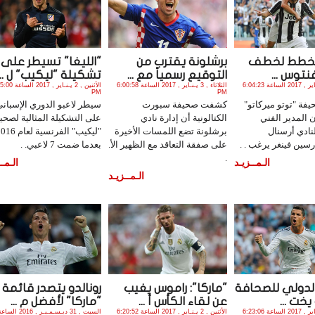
 يخطط لخطف
برشلونة يقترب من
"الليغا" تسيطر على
نتوس ...
التوقيع رسمياً مع ...
تشكيلة "ليكيب" ل ...
الثلاثاء , 3 يـنـاير , 2017 الساعة 6:04:23
الثلاثاء , 3 يـنـاير , 2017 الساعة 6:00:58
الأثنين , 2 يـنـاير , 017
PM
PM
ة "توتو ميركاتو"
كشفت صحيفة سبورت
سيطر لاعبو الدوري الإسباني
ن المدير الفني
الكتالونية أن إدارة نادي
على التشكيلة المثالية لصحي
نادي أرسنال
برشلونة تضع اللمسات الأخيرة
"ليكيب" الفرنسية لعام
رسين فينغر يرغب . .
على صفقة التعاقد مع الظهير الأ.
بعدما ضمت 7 لاعبي. .
.
الـمــزيـد
الـمــ
الـمــزيـد
الدولي للصحافة
"ماركا": راموس يغيب
رونالدو يتصدر قائمة
يخت ...
عن لقاء الكأس أ ...
"ماركا" لأفضل م ...
الأثنين , 2 يـنـاير , 2017 الساعة 6:23:06
الأثنين , 2 يـنـاير , 2017 الساعة 6:20:52
السبت , 31 ديـسـمـبـر , 2016 الس