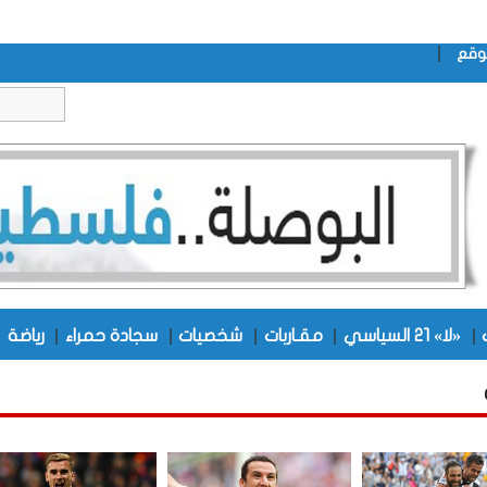
|
وقع
|
|
|
|
|
|
«لا» 21 السياسي
مقـاربات
شخصيات
سجادة حمراء
رياضة