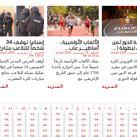
 الدور ثمن
الألعاب الأولمبية..
إسبانيا توقف 34
بطولة ا ...
أساطيـــــر عاب ...
شخصاً للتلاعب بنتائ .
الأحد , 11 ديـسـمـبـر , 2016 الساعة
الجمعة , 9 ديـسـمـبـر , 2016 الساعة
الخميس , 1 ديـسـمـبـر , 2016 الس
1:00:07 PM
10:50:01 AM
د الاوروبي لكرة
تملك الألعاب الأولمبية تاريخاً
أوقف الحرس المدني الإسبا
الاثنين في مقره
عميقاً جداً، سبر أغواره يأخذنا
الخميس، 34 شخصاً في إطا
قرعة الدور ثمن
2700 عام إلى عمق التاريخ
تفكيك شبكة للتلاعب بنتائج
ولة الدوري. .
الإغريقي، مع . .
مباريات لكرة المضرب. .
الـمــزيـد
الـمــزيـد
الـمــ
..
11
10
9
8
7
6
5
4
3
2
1
<
24
23
22
21
20
19
18
17
16
15
14
36
35
34
33
32
31
30
29
28
27
26
48
47
46
45
44
43
42
41
40
39
38
60
59
58
57
56
55
54
53
52
51
50
72
71
70
69
68
67
66
65
64
63
62