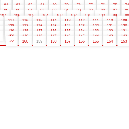
84
83
82
81
80
79
78
77
76
75
74
96
95
94
93
92
91
90
89
88
87
86
107
106
105
104
103
102
101
100
99
98
117
116
115
114
113
112
111
110
109
128
127
126
125
124
123
122
121
120
139
138
137
136
135
134
133
132
131
150
149
148
147
146
145
144
143
142
>>
160
159
158
157
156
155
154
153