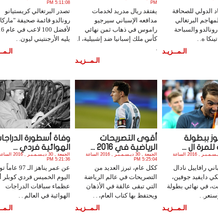
5:11:08 PM
PM
اد الدولي للصحافة
يفتقد ريال مدريد لخدمات
تصدر البرتغالي كريستيانو
لمهاجم البرتغالي
مدافعه الإسباني سيرجيو
رونالدو قائمة صحيفة "ماركا"
رونالدو والسباحة
راموس في ذهاب ثمن نهائي
لأفضل 100
نكا ه. .
كأس ملك إسبانيا ضد إشبيلية، ا.
يليه الأرجنتيني ليون. .
.
الـمــزيـد
الـمــ
الـمــزيـد
وز ببطولة
أقوى التصريحات
وفاة أسطورة الدراجا
للمرة ال ...
الرياضية في 2016 ...
الهوائية فردي ...
السبت , 31 ديـسـمـبـر , 2016 الساعة
الجمعة , 30 ديـسـمـبـر , 2016 الساعة
الجمعة , 30 ديـسـمـبـر , 2016 الس
5:21:36 PM
5:25:04 PM
اني رافاييل نادال
ككل عام، تبرز العديد من
عن عمر يناهز الـ 97 ع
كي دايفيد جوفين،
التصريحات في عالم الرياضة
اليوم الخميس فردي كوبلر أ
ت، في نهائي بطولة
التي تبقى عالقة في الأذهان
عظماء سباقات الدراجات
ستعر. .
ويحتفظ بها كتاب العام، . .
الهوائية في العالم . .
الـمــزيـد
الـمــزيـد
الـمــ