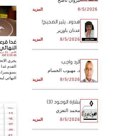
مروان ناصح
أرشيف شهر ديـسـمـبـر ,
8/5/2026
المزيد
أرشيف شهر نـوفـمـبـر ,
هدوءٌ.. يثير الضجيج!
أرشيف شهر ديـسـمـبـر ,
عدنان باوزير
8/5/2026
المزيد
غدا قرعة
النهائي ل
8:06:48 AM
يجري الاتحا
الرد واجب
القدم غدا 
د. مهيوب الحسام
بسويسرا، 
النهائي لبط
8/5/2026
المزيد
بشارة الوجود (3)
<<
محمد التعزي
13
8/5/2026
المزيد
25
37
49
61