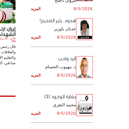
مروان ناصح
أرشيف شهر ديـسـمـبـر ,
8/5/2026
المزيد
أرشيف شهر نـوفـمـبـر ,
هدوءٌ.. يثير الضجيج!
أرشيف شهر ديـسـمـبـر ,
عدنان باوزير
إيران: ا
الشهداء ا
8/5/2026
المزيد
PM
قال رئيس م
والعلاقات ا
والتعليم ال
الرد واجب
صادقي، اليو
د. مهيوب الحسام
8/5/2026
المزيد
بشارة الوجود (3)
محمد التعزي
8/5/2026
المزيد