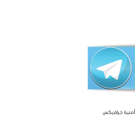
منية جرافيكس