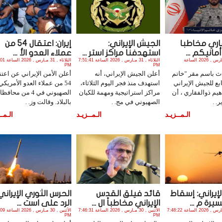
اري مخاطبا
الجيش الإيراني:
إيران: اعتقال 54 من
أمانيكم ...
استهدفنا مراكز استر ...
عملاء العدو الأ ...
الثلاثاء , 31 مـارس , 2026 الساعة
الثلاثاء , 31 مـارس , 2026 الساعة 7:51:41
الثلاثاء , 31 
PM
PM
ث باسم مقر "خاتم
أعلن الجيش الإيراني، أنه
أعلن الأمن الإيراني عن اعتق
تابع للجيش الإيراني
استهدف منذ فجر اليوم الثلاثاء،
54 من عملاء العدو الأمريكي
هيم ذوالفقاري ، أن
مراكز استراتيجية ومهمة للكيان
الصهيوني في 4 من محاف
. .
الصهيوني في مج. .
بالبلاد. وقالت وز. .
الـمــزيـد
الـمــزيـد
الـمــ
إيراني: إسقاط
قائد فيلق القدس
الحرس الثوري الإيراني
يرة م ...
الإيراني مخاطباً ال ...
الرد على است ...
الثلاثاء , 31 مـارس , 2026 الساعة 7:48:22
الأثنين , 30 مـارس , 2026 الساعة 7:46:31
الأثنين , 30 م
PM
PM