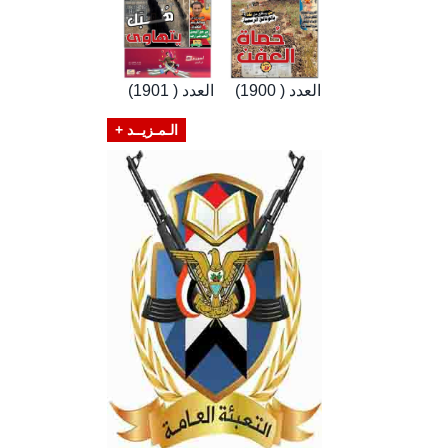
العدد ( 1900)
العدد ( 1901)
الـمـزيــد +