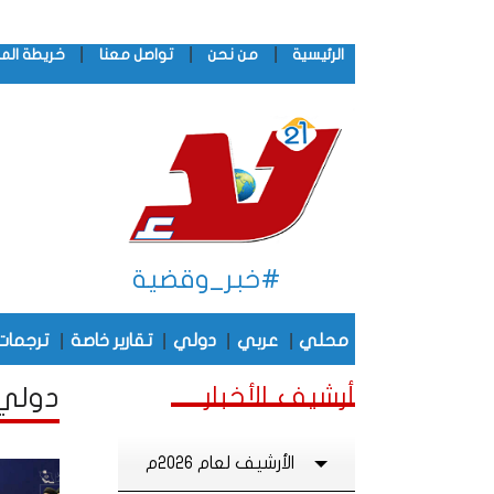
|
|
|
الرئيسية
من نحن
تواصل معنا
خريطة الم
#خبر_وقضية
|
|
|
|
محلي
عربي
دولي
تقارير خاصة
ترجمات
أرشيف الأخبار
دولي 
الأرشيف لعام 2026م