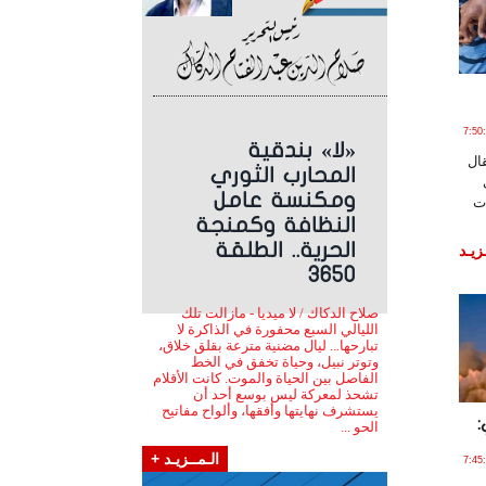
مـارس , 2026 الساعة 7:50:01
«لا» بندقية
ال
المحارب الثوري
ومكنسة عامل
ظات
النظافة وكمنجة
الحرية.. الطلقة
زيـد
3650
صلاح الدكاك / لا ميديا - مازالت تلك
الليالي السبع محفورة في الذاكرة لا
تبارحها... ليال مضنية مترعة بقلق خلاق،
وتوتر نبيل، وحياة تخفق في الخط
الفاصل بين الحياة والموت. كانت الأقلام
تشحذ لمعركة ليس بوسع أحد أن
يستشرف نهايتها وأفقها، وألواح مفاتيح
:
الحو ...
الـمــزيـد +
ـارس , 2026 الساعة 7:45:09