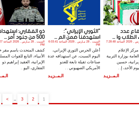
رتفاع عدد
"الثوري الإيراني":
ذو الفقاري: استهدا
لطلاب وا ...
استهدفنا ضمن الم ...
500 من جنود أمر ...
الأحد , 29 مـارس , 2026 الساعة 7:28:48
السبت , 28 مـارس , 2026 الساعة 6:03:41
السبت , 28 
PM
PM
ركز الإعلام
أعلن الحرس الثوري الإيراني،
كشف المتحدث باسم مقر خا
لعامة بوزارة التربية
اليوم السبت، عن استهدافه عدة
الأنبياء، التابع للقوات المسل
إيرانية، حسين
صناعات ثقيلة تابعة للعدو
الإيرانية، العقيد إبراهيم ذو
م الأحد، إ. .
الأمريكي الصهيوني . .
الفقاري، اليو. .
الـمــزيـد
الـمــزيـد
الـمــ
..
>
3
2
1