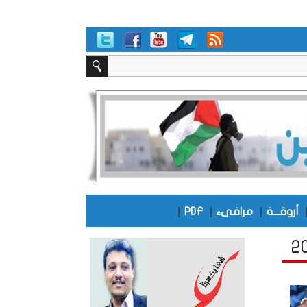
|
|
|
أروقـــة
مرافىء
PDF