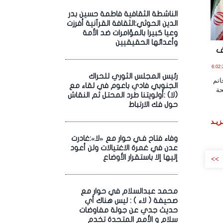
الناشطة الثقافية فاطمة حسين بدر
الدين الحوثي:الثقافة القرآنية أفرزت
وعيا كبيرا بالمؤامرات ضد الأمة
وأعدائها الحقيقيين
ف
مـارس , 2026 الساعة 6:02:27
رئيس المجلس الثوري للحراك
تم
الجنوبي فادي باعوم في لقاء مع
حة
(لا) :أولويتنا طرد المحتل ثم النقاش
حول فك الارتباط
زيـد
وفاء فتاح فـي حوار مع «لا»:غادرت
عدن في غمرة الاغتيالات ولن أعود
إليها إلا باستقرار الأوضاع
>>
محمد عبدالسلام في حوار مع
صحيفة ( لاء ) : ليس هناك أي
حديث جدي عن جولة مفاوضات
سلام و الأمم المتحدة تخدم