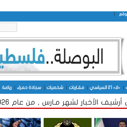
|
وقع
|
|
|
|
|
|
«لا» 21 السياسي
مقـاربات
شخصيات
سجادة حمراء
رياضة
أرشيف الأخبار لشهر مـارس , من عام 2026