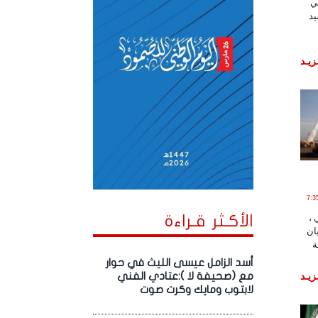
ي
يد
زيـد
2026 الساعة 7:35:02
 ،
الأكـثر قـراءة
ان
ة
أسد الزامل عيسى الليث في حوار
زيـد
مع (صحيفة لا ):عتادي الفني
لابتوب ومايك وكرت صوت