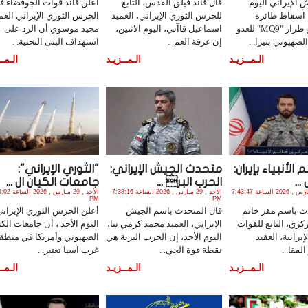
 الإيراني اليوم
قال قائد فيلق القدس، التابع
أعلن قائد قوات الجوفضاء ف
ن اسقاط طائرة
للحرس الثوري الإيراني، العميد
الحرس الثوري الإيراني العم
مسيرة من طراز "MQ9" للعدو
اسماعيل قاآني، اليوم الاثنين،
مجيد موسوي أن الرد على
لصهيوني بنيرا. .
إن غرفة العم. .
استهداف البنى التحتية. .
الـمــزيـد
الـمــزيـد
الـمــ
الأنبياء بإيران:
متحدث الجيش الإيراني:
"الثوري الإيراني":
...
الحرب البر ...
جامعات الكيان ال ...
الأثنين , 30 مـارس , 2026 الساعة 7:43:47
الأحد , 29 مـارس , 2026 الساعة 7:38:16
الأحد , 29 مـارس , 
PM
PM
دث باسم مقر خاتم
قال المتحدث باسم الجيش
أعلن الحرس الثوري الإيراني
مركزي، التابع للقوات
الايراني، العميد محمد كرمي نيا،
اليوم الأحد ، أن جامعات الكي
يرانية، العقيد
اليوم الأحد، إن الحرب البرية هي
الصهيوني وأمريكا في منطق
لفقا. .
نقطة قوة الجي. .
غرب آسيا تعتبر. .
الـمــزيـد
الـمــزيـد
الـمــ