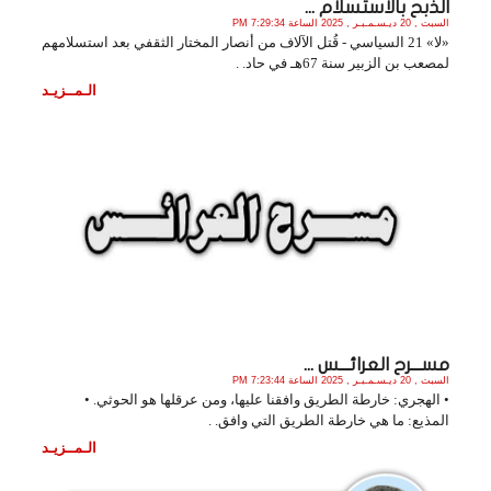
الذبح بالاستسلام ...
السبت , 20 ديـسـمـبـر , 2025 الساعة 7:29:34 PM
«لا» 21 السياسي - قُتل الآلاف من أنصار المختار الثقفي بعد استسلامهم
لمصعب بن الزبير سنة 67هـ في حاد. .
الـمــزيـد
مســـرح العرائـــس ...
السبت , 20 ديـسـمـبـر , 2025 الساعة 7:23:44 PM
• الهجري: خارطة الطريق وافقنا عليها، ومن عرقلها هو ‏الحوثي. •
‏المذيع: ما هي خارطة الطريق التي وافق. .
الـمــزيـد