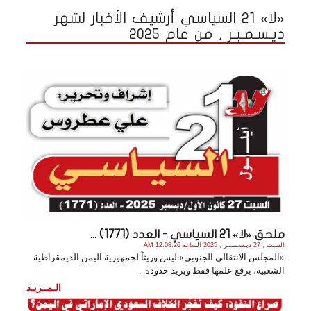
«لا» 21 السياسي أرشيف الأخبار لشهر
ديـسـمـبـر , من عام 2025
ملحق «لا» 21 السياسي - العدد (1771) ...
السبت , 27 ديـسـمـبـر , 2025 الساعة 12:08:26 AM
«المجلس الانتقالي الجنوبي» ليس وريثاً لجمهورية اليمن الديمقراطية
الشعبية، يرفع علمها فقط ويريد حدوده. .
الـمــزيـد