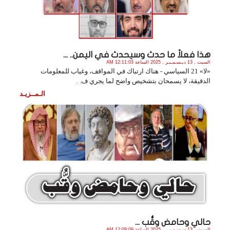
هذا فعلاً ما حدث وسيحدث في اليمن.. ...
السبت , 13 ديـسـمـبـر , 2025 الساعة 12:11:03 AM
«لا» 21 السياسي - هناك ارتباك في المواقف، وغياب للمعلومات
الدقيقة، لا يسمحان بتشخيص واضح لما يجري ف. .
الـمــزيـد
حالي وحامض وقُّب ...
السبت , 13 ديـسـمـبـر , 2025 الساعة 12:09:09 AM