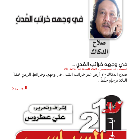
في وجهه خرائب المُدنِ ...
السبت , 13 ديـسـمـبـر , 2025 الساعة 12:07:03 AM
صلاح الدكاك - لا أرضَ غير خرائبِ المُدنِ في وجهِهِ، وخرائطِ الزمنِ حَمَلَ
البلادَ برَحلِهِ حلُماً. .
الـمــزيـد