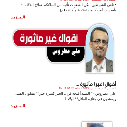
• نلعن الشياطين؛ لكن الطعنات تأتينا من الملائكة. صلاح الدكاك •
تأسست أمريكا منذ 249 عاماً (1776م) . .
الـمــزيـد
أقوال (غير) مأثورة ...
السبت , 13 ديـسـمـبـر , 2025 الساعة 12:07:42 AM
علي عطروس - ° المبتدأ فتحة فرن. الخبر كسرة خبز! ° يقتلون القتيل
ويمشون في جنازة القاتل! ° أولاد ا. .
الـمــزيـد