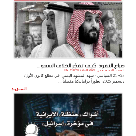
صراع النفوذ: كيف تفجّر الخلاف السعو ...
السبت , 20 ديـسـمـبـر , 2025 الساعة 7:30:55 PM
«لا» 21 السياسي - شهد المشهد اليمني، في مطلع كانون الأول/
ديسمبر 2025، تطوراً دراماتيكياً مفصلياً، . .
الـمــزيـد