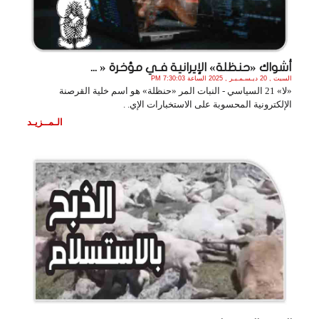
أشواك «حنظلة» الإيرانية فـي مؤخرة « ...
السبت , 20 ديـسـمـبـر , 2025 الساعة 7:30:03 PM
«لا» 21 السياسي - النبات المر «حنظلة» هو اسم خلية القرصنة
الإلكترونية المحسوبة على الاستخبارات الإي. .
الـمــزيـد