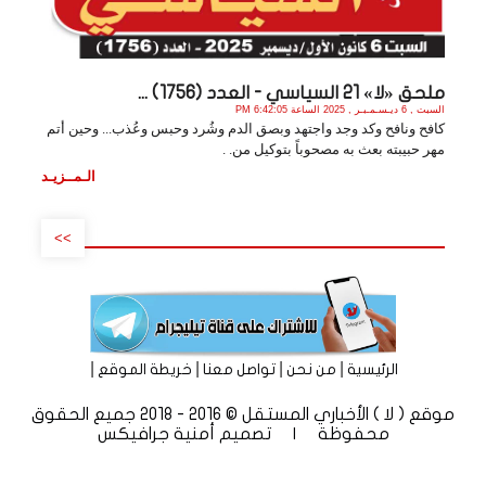
ملحق «لا» 21 السياسي - العدد (1756) ...
السبت , 6 ديـسـمـبـر , 2025 الساعة 6:42:05 PM
كافح ونافح وكد وجد واجتهد وبصق الدم وشُرد وحبس وعُذب... وحين أتم
مهر حبيبته بعث به مصحوباً بتوكيل من. .
الـمــزيـد
>>
|
|
|
|
الرئيسية
من نحن
تواصل معنا
خريطة الموقع
موقع ( لا ) الأخباري المستقل © 2016 - 2018 جميع الحقوق
محفوظة | تصميم
أمنية جرافيكس