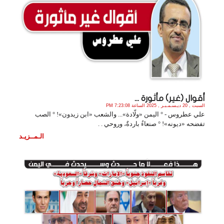
أقوال (غير) مأثورة ...
السبت , 20 ديـسـمـبـر , 2025 الساعة 7:23:08 PM
علي عطروس - ° اليمن «ولّادة»... والشعب «ابن زيدون»! ° الصب
تفضحه «ديونه»! ° صنعاءُ باردةٌ، وروحي . .
الـمــزيـد