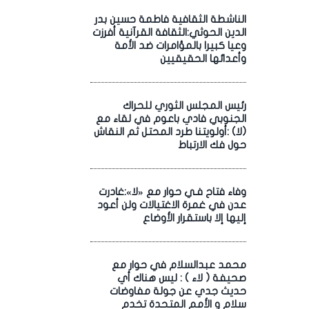
الناشطة الثقافية فاطمة حسين بدر
الدين الحوثي:الثقافة القرآنية أفرزت
وعيا كبيرا بالمؤامرات ضد الأمة
وأعدائها الحقيقيين
رئيس المجلس الثوري للحراك
الجنوبي فادي باعوم في لقاء مع
(لا) :أولويتنا طرد المحتل ثم النقاش
حول فك الارتباط
وفاء فتاح فـي حوار مع «لا»:غادرت
عدن في غمرة الاغتيالات ولن أعود
إليها إلا باستقرار الأوضاع
محمد عبدالسلام في حوار مع
صحيفة ( لاء ) : ليس هناك أي
حديث جدي عن جولة مفاوضات
سلام و الأمم المتحدة تخدم