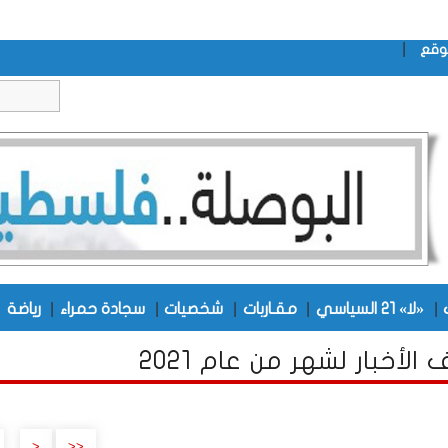
|
وقع
|
|
|
|
|
|
«لا» 21 السياسي
مقـاربات
شخصيات
سجادة حمراء
رياضة
الأخبار لشهر من عام 2021
..
<
<<