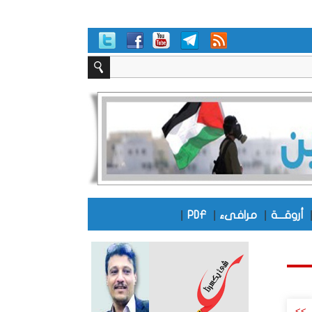
|
|
|
أروقـــة
مرافىء
PDF
>>