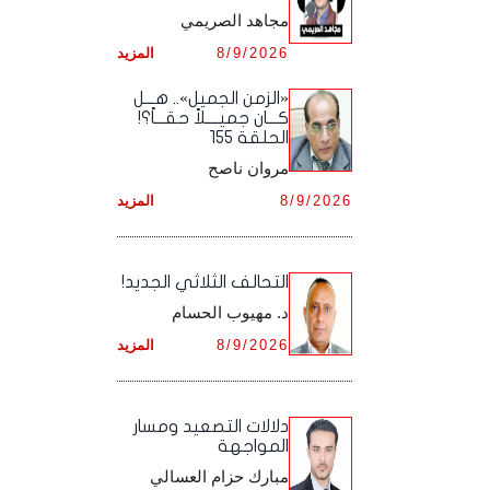
مجاهد الصريمي
أرشيف شهر ديـسـمـبـر ,
أرشيف شهر نـوفـمـبـر ,
8/9/2026
المزيد
أرشيف شهر ديـسـمـبـر ,
«الزمن الجميل».. هـــل
كـــان جميــــلاً حقـــاً؟!
الحلقة 155
مروان ناصح
8/9/2026
المزيد
التحالف الثلاثي الجديد!
د. مهيوب الحسام
8/9/2026
المزيد
دلالات التصعيد ومسار
المواجهة
مبارك حزام العسالي