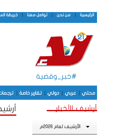
|
|
|
الرئيسية
من نحن
تواصل معنا
خريطة الم
#خبر_وقضية
|
|
|
|
محلي
عربي
دولي
تقارير خاصة
ترجمات
أرشيف الأخبار
أرشيف 
الأرشيف لعام 2026م