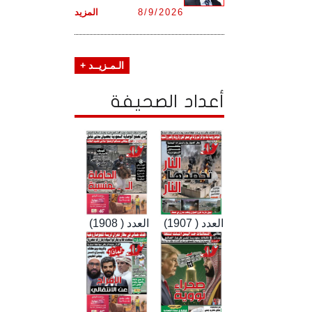
8/9/2026
المزيد
الـمـزيــد +
أعداد الصحيفة
العدد ( 1907)
العدد ( 1908)