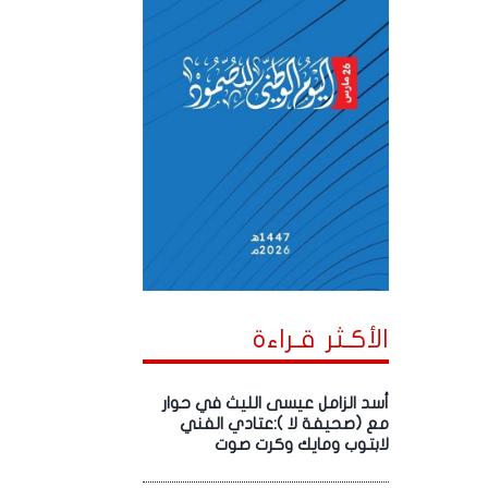
الأكـثر قـراءة
أسد الزامل عيسى الليث في حوار
مع (صحيفة لا ):عتادي الفني
لابتوب ومايك وكرت صوت