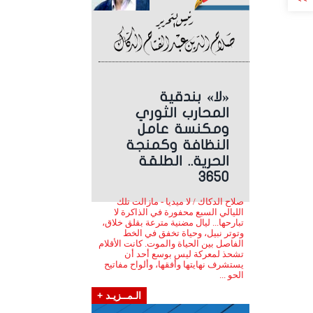
«لا» بندقية
المحارب الثوري
ومكنسة عامل
النظافة وكمنجة
الحرية.. الطلقة
3650
صلاح الدكاك / لا ميديا - مازالت تلك
الليالي السبع محفورة في الذاكرة لا
تبارحها... ليال مضنية مترعة بقلق خلاق،
وتوتر نبيل، وحياة تخفق في الخط
الفاصل بين الحياة والموت. كانت الأقلام
تشحذ لمعركة ليس بوسع أحد أن
يستشرف نهايتها وأفقها، وألواح مفاتيح
الحو ...
الـمــزيـد +