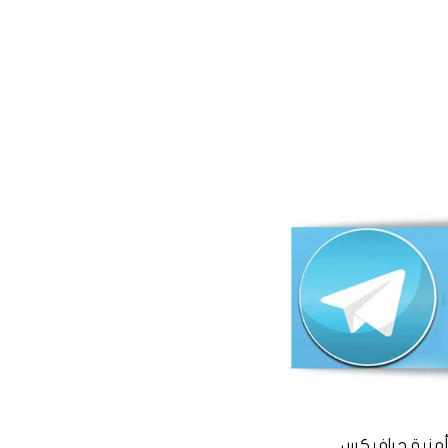
منية جرافيكس