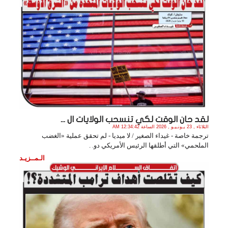
لقد حان الوقت لكي تنسحب الولايات ال ...
الثلاثاء , 23 يـونـيـو , 2026 الساعة 12:34:42 AM
ترجمة خاصة - غيداء الصغير / لا ميديا - لم تحقق عملية «الغضب
الملحمي» التي أطلقها الرئيس الأمريكي دو. .
الـمــزيـد