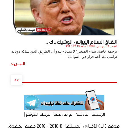
اتفـاق السلام الإيرانـي الوشيك .. ك ...
الأحد , 14 يـونـيـو , 2026 الساعة 8:27:19 PM
ترجمة خاصة:غيداء الصغير / لا ميديا - يبدو أن الطريق الذي سلكه دونالد
ترامب منذ أهم قرار في السياسة . .
الـمــزيـد
>>
|
|
|
|
الرئيسية
من نحن
تواصل معنا
خريطة الموقع
موقع ( لا ) الأخباري المستقل © 2016 - 2018 جميع الحقوق