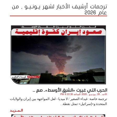
ترجمات أرشيف الأخبار لشهر يـونـيـو , من
عام 2026
الحرب التي غيرت «الشرق الأوسط».. صع ...
الأحد , 28 يـونـيـو , 2026 الساعة 8:10:36 PM
ترجمة خاصة: غيداء الصغير / لا ميديا - لعل المواجهة بين إيران والولايات
المتحدة و»إسرائيل» تمثل نقطة. .
الـمــزيـد