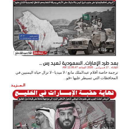
بعد طرد الإمارات.. السعودية تعيد رس ...
الثلاثاء , 17 فـبـرايـر , 2026 الساعة 12:06:47 AM
ترجمة خاصة:أقلام عبدالملك مانع / لا ميديا - لا تزال حياة اليمنيين في
المحافظات التي تسيطر عليها «قو. .
الـمــزيـد