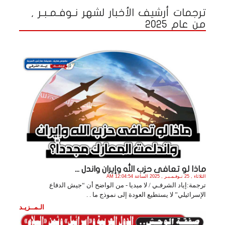
ترجمات أرشيف الأخبار لشهر نـوفـمـبـر ,
من عام 2025
ماذا لو تعافى حزب الله وإيران واندل ...
الثلاثاء , 25 نـوفـمـبـر , 2025 الساعة 12:04:54 AM
ترجمة:إياد الشرفـي / لا ميديا - من الواضح أن “جيش الدفاع
الإسرائيلي” لا يستطيع العودة إلى نموذج ما . .
الـمــزيـد