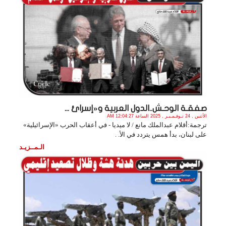
صفقـة الوحـش..الدول العربية و«إسرائ ...
الأثنين , 24 نـوفـمـبـر , 2025 الساعة 12:04:27 AM
ترجمة:أقلام عبدالملك مانع / لا ميديا - في أعقاب الحرب «الإسرائيلية»
على لبنان، بدأ همس يتردد في الأ. .
الـمــزيـد