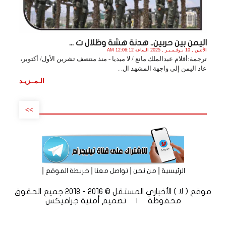
اليمن بين حربين.. هدنة هشة وظلال ت ...
الأثنين , 10 نـوفـمـبـر , 2025 الساعة 12:06:12 AM
ترجمة:أقلام عبدالملك مانع / لا ميديا - منذ منتصف تشرين الأول/ أكتوبر،
عاد اليمن إلى واجهة المشهد ال. .
الـمــزيـد
>>
|
|
|
|
الرئيسية
من نحن
تواصل معنا
خريطة الموقع
موقع ( لا ) الأخباري المستقل © 2016 - 2018 جميع الحقوق
محفوظة | تصميم
أمنية جرافيكس