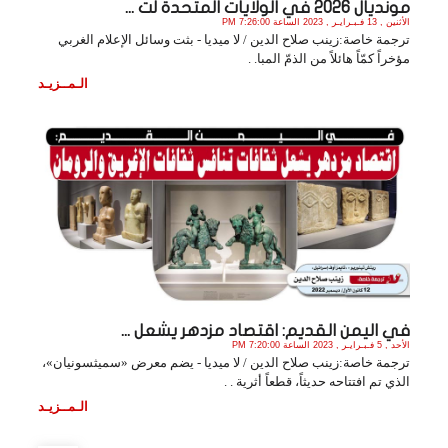
مونديال 2026 في الولايات المتحدة لت ...
الأثنين , 13 فـبـرايـر , 2023 الساعة 7:26:00 PM
ترجمة خاصة:زينب صلاح الدين / لا ميديا - بثت وسائل الإعلام الغربي
مؤخراً كمّاً هائلاً من الذمّ المبا. .
الـمــزيـد
في اليمن القديم: اقتصاد مزدهر يشعل ...
الأحد , 5 فـبـرايـر , 2023 الساعة 7:20:00 PM
ترجمة خاصة:زينب صلاح الدين / لا ميديا - يضم معرض «سميثسونيان»،
الذي تم افتتاحه حديثاً، قطعاً أثرية . .
الـمــزيـد