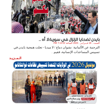
بايدن لضحايا الزلزال في سورية:لا أه ...
السبت , 18 فـبـرايـر , 2023 الساعة 7:13:22 PM
الترجمة عن الألمانية: نشوان دماج / لا ميديا - تجلت همجية بايدن في
تسييس المساعدات الإنسانية، ففيم. .
الـمــزيـد