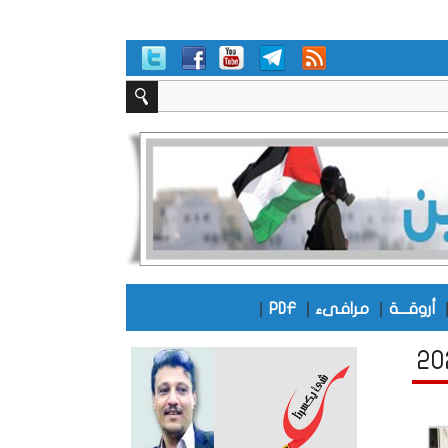
|
|
|
أروقـــة
مرافىء
PDF