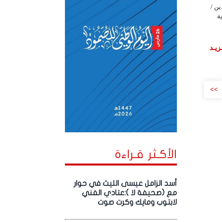
ن /
ة
زيـد
>>
الأكـثر قـراءة
أسد الزامل عيسى الليث في حوار
مع (صحيفة لا ):عتادي الفني
لابتوب ومايك وكرت صوت