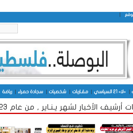
|
وقع
|
|
|
|
|
|
«لا» 21 السياسي
مقـاربات
شخصيات
سجادة حمراء
رياضة
 أرشيف الأخبار لشهر يـنـاير , من عام 2023