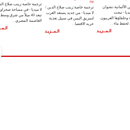
PM
ترجمة خاصة:زينب صلاح الدي
 الألمانية:نشوان
ترجمة خاصة:زينب صلاح الدين /
لا ميديا - في مساحة صحراوي
يديا - تبحث
لا ميديا - من جديد يستعد الغرب
تبعد 40 ميلاً من شرق وسط
 وحلفاؤها الغربيون
لتمزيق اليمن في سبيل تغذية
العاصمة المصري. .
حفظ ماء . .
حربه الاقتصا. .
الـمــ
الـمــزيـد
الـمــزيـد