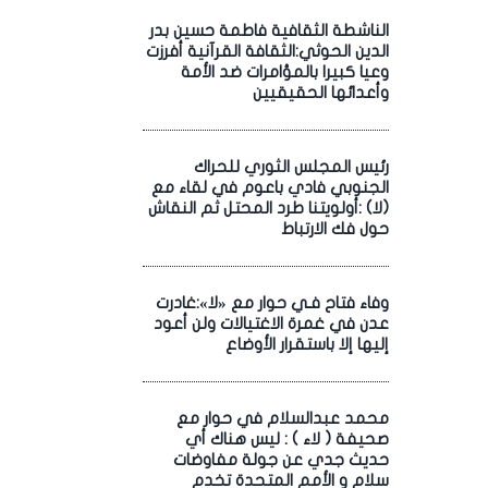
الناشطة الثقافية فاطمة حسين بدر
الدين الحوثي:الثقافة القرآنية أفرزت
وعيا كبيرا بالمؤامرات ضد الأمة
وأعدائها الحقيقيين
رئيس المجلس الثوري للحراك
الجنوبي فادي باعوم في لقاء مع
(لا) :أولويتنا طرد المحتل ثم النقاش
حول فك الارتباط
وفاء فتاح فـي حوار مع «لا»:غادرت
عدن في غمرة الاغتيالات ولن أعود
إليها إلا باستقرار الأوضاع
محمد عبدالسلام في حوار مع
صحيفة ( لاء ) : ليس هناك أي
حديث جدي عن جولة مفاوضات
سلام و الأمم المتحدة تخدم