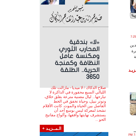
ير , 2023 الساعة 7:25:44
«لا» بندقية
دين
المحارب الثوري
رة
ومكنسة عامل
ة
النظافة وكمنجة
الحرية.. الطلقة
زيـد
3650
صلاح الدكاك / لا ميديا - مازالت تلك
الليالي السبع محفورة في الذاكرة لا
تبارحها... ليال مضنية مترعة بقلق خلاق،
وتوتر نبيل، وحياة تخفق في الخط
الفاصل بين الحياة والموت. كانت الأقلام
تشحذ لمعركة ليس بوسع أحد أن
يستشرف نهايتها وأفقها، وألواح مفاتيح
الحو ...
الـمــزيـد +