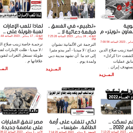
ورية
«تطبيع» في الغسق ..
لماذا تلعب الإمارات
عاون «تويتر» م
لعبة طويلة على ...
فرقعة دعائية لا ...
الثلاثاء , 17 يـنـا
الثلاثاء , 24 يـنـاير , 2023 الساعة 7:25:26
PM
PM
السبت , 28 يـنـاير , 2023 الساعة 7:00:56
ترجمـة خاصة:زينب صلاح ال
الترجمة عن الألمانية:نشوان
/ لا ميديا - ظلت الإمارات لفت
اصة:زينب صلاح الدين
دمـاج / لا ميديا - أمر يبدو مثيرا
طويلة تستغل الثغرات لتقوي
 - كشفت «ذا كرادل»
إلى حد ما: أن تشهد مدينة دبي
علاقاتها م. .
بق عمليات
ولمدة يوم. .
تستهدف إيران. .
الـمــ
الـمــزيـد
الـمــزيـد
لم تسكت ...
لكي تتغلب على أزمة
مصر تنفق المليارات
20 ...
الطاقة.. «فرنسا» ...
على عاصمة جديدة ...
الثلاثاء , 10 يـنـاير , 2023 الساعة 7:13:20
الأحد , 1 يـنـاير , 2023 الساعة 7:38:22 PM
الجمعة , 6 يـنـاير , 2023 الساعة 7:14:20