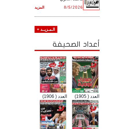
8/5/2026
المزيد
الـمـزيــد +
أعداد الصحيفة
العدد ( 1905)
العدد ( 1906)