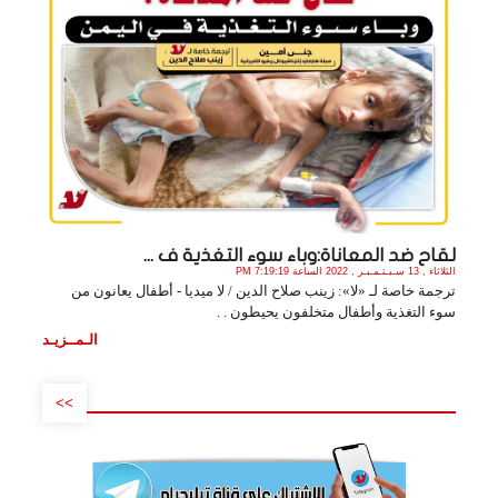
لقاح ضد المعاناة:وباء سوء التغذية ف ...
الثلاثاء , 13 سـبـتـمـبـر , 2022 الساعة 7:19:19 PM
ترجمة خاصة لـ «لا»: زينب صلاح الدين / لا ميديا - أطفال يعانون من
سوء التغذية وأطفال متخلفون يحيطون . .
الـمــزيـد
>>