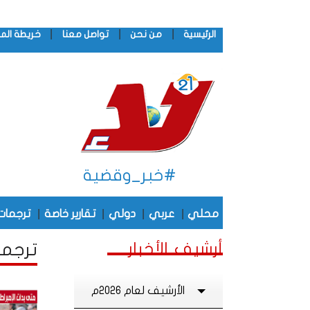
|
|
|
الرئيسية
من نحن
تواصل معنا
خريطة الم
#خبر_وقضية
|
|
|
|
محلي
عربي
دولي
تقارير خاصة
ترجمات
أرشيف الأخبار
ترجمات
الأرشيف لعام 2026م