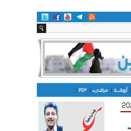
|
|
|
أروقـــة
مرافىء
PDF