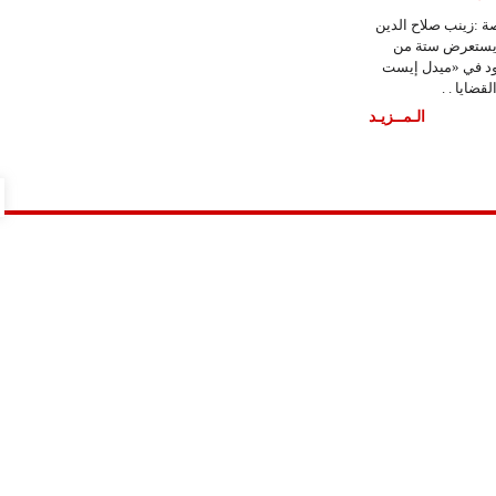
ة :زينب صلاح الدين
 - يستعرض ستة من
ود في «ميدل إيست
قضايا . .
الـمــزيـد