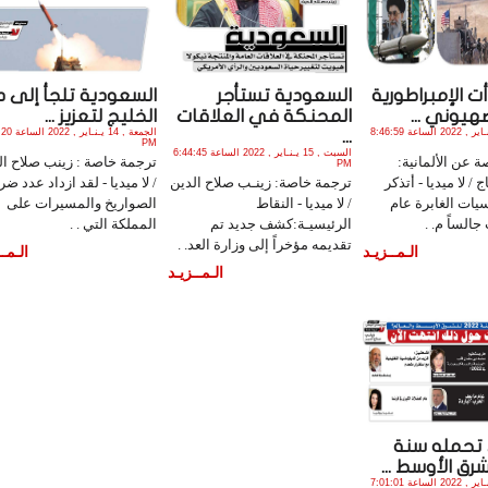
 الإمبراطورية
السعودية تستأجر
السعودية تلجأ إلى د
هيوني ...
المحنكة في العلاقات
الخليج لتعزيز ...
الثلاثاء , 25 يـنـاير , 2022 الساعة 8:46:59
الجمعة , 14 يـنـ
...
PM
السبت , 15 يـنـاير , 2022 الساعة 6:44:45
 عن الألمانية:
ترجمة خاصة : زينب صلاح ال
PM
/ لا ميديا - أتذكر
ترجمة خاصة: زينـب صلاح الدين
/ لا ميديا - لقد ازداد عدد ض
يات الغابرة عام
/ لا ميديا - النقاط
الصواريخ والمسيرات على
الرئيسيـة:كشف جديد تم
المملكة التي . .
تقديمه مؤخراً إلى وزارة العد. .
الـمــزيـد
الـمــ
الـمــزيـد
 تحمله سنة
الثلاثاء , 11 يـنـاير , 2022 الساعة 7:01:01