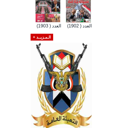
العدد ( 1902)
العدد ( 1903)
الـمـزيــد +