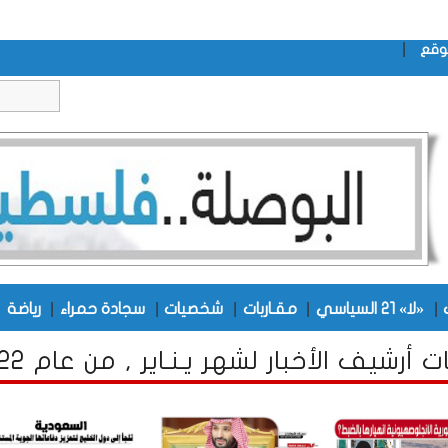
|
وقع
|
|
|
|
|
|
«لا» 21 السياسي
مقـاربات
شخصيات
سجادة حمراء
رياضة
 أرشيف الأخبار لشهر يـنـاير , من عام 2022