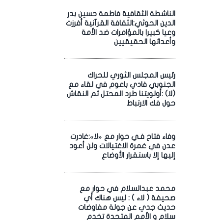
الناشطة الثقافية فاطمة حسين بدر
الدين الحوثي:الثقافة القرآنية أفرزت
وعيا كبيرا بالمؤامرات ضد الأمة
وأعدائها الحقيقيين
رئيس المجلس الثوري للحراك
الجنوبي فادي باعوم في لقاء مع
(لا) :أولويتنا طرد المحتل ثم النقاش
حول فك الارتباط
وفاء فتاح فـي حوار مع «لا»:غادرت
عدن في غمرة الاغتيالات ولن أعود
إليها إلا باستقرار الأوضاع
محمد عبدالسلام في حوار مع
صحيفة ( لاء ) : ليس هناك أي
حديث جدي عن جولة مفاوضات
سلام و الأمم المتحدة تخدم