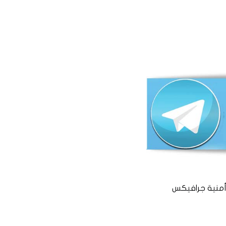
منية جرافيكس