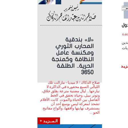
ول
اير , 2022 الساعة 6:44:20
«لا» بندقية
دين
المحارب الثوري
ربات
ومكنسة عامل
النظافة وكمنجة
الحرية.. الطلقة
زيـد
3650
صلاح الدكاك / لا ميديا - مازالت تلك
الليالي السبع محفورة في الذاكرة لا
تبارحها... ليال مضنية مترعة بقلق خلاق،
وتوتر نبيل، وحياة تخفق في الخط
الفاصل بين الحياة والموت. كانت الأقلام
تشحذ لمعركة ليس بوسع أحد أن
يستشرف نهايتها وأفقها، وألواح مفاتيح
الحو ...
الـمــزيـد +