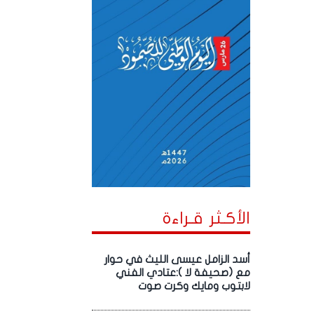
الأكـثر قـراءة
أسد الزامل عيسى الليث في حوار
مع (صحيفة لا ):عتادي الفني
لابتوب ومايك وكرت صوت