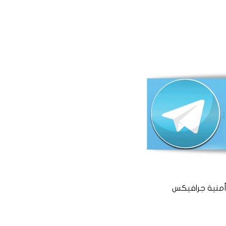
منية جرافيكس