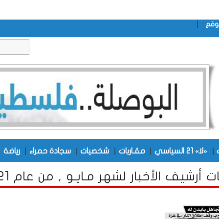
|
وقع
|
|
|
|
|
|
«لا» 21 السياسي
مقـاربات
شخصيات
سجادة حمراء
رياضة
 أرشيف الأخبار لشهر مـايـو , من عام 2021