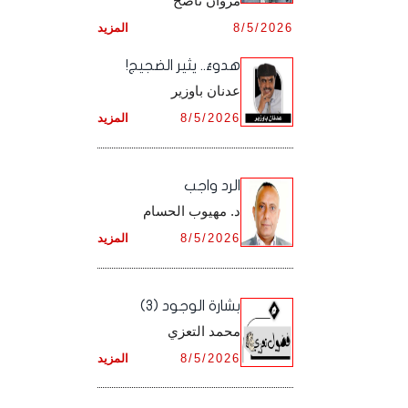
مروان ناصح
أرشيف شهر ديـسـمـبـر ,
8/5/2026
المزيد
أرشيف شهر نـوفـمـبـر ,
هدوءٌ.. يثير الضجيج!
أرشيف شهر ديـسـمـبـر ,
عدنان باوزير
8/5/2026
المزيد
الرد واجب
د. مهيوب الحسام
8/5/2026
المزيد
بشارة الوجود (3)
محمد التعزي
8/5/2026
المزيد