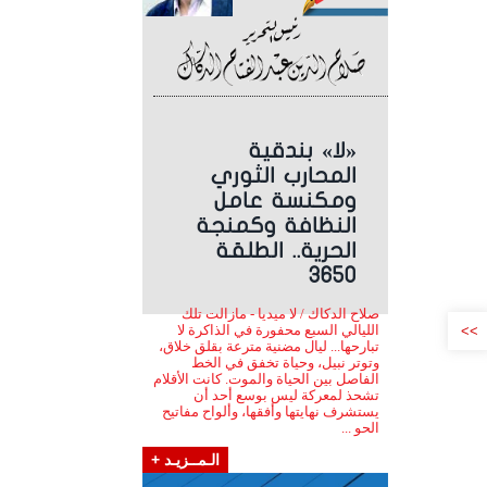
«لا» بندقية
المحارب الثوري
ومكنسة عامل
النظافة وكمنجة
الحرية.. الطلقة
3650
صلاح الدكاك / لا ميديا - مازالت تلك
الليالي السبع محفورة في الذاكرة لا
>>
تبارحها... ليال مضنية مترعة بقلق خلاق،
وتوتر نبيل، وحياة تخفق في الخط
الفاصل بين الحياة والموت. كانت الأقلام
تشحذ لمعركة ليس بوسع أحد أن
يستشرف نهايتها وأفقها، وألواح مفاتيح
الحو ...
الـمــزيـد +