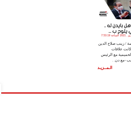
ل بايدن له ..
لوح ب ...
الأحد , 30 مـايـو , 2021 الساعة 7:53:19
 / زينب صلاح الدين
- كانت علاقات
حميمية مع الرئيس
ب -مع دن. .
الـمــزيـد