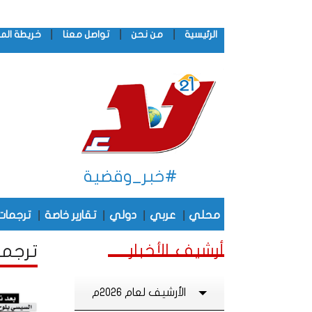
|
|
|
الرئيسية
من نحن
تواصل معنا
خريطة الم
#خبر_وقضية
|
|
|
|
محلي
عربي
دولي
تقارير خاصة
ترجمات
أرشيف الأخبار
ترجمات
الأرشيف لعام 2026م