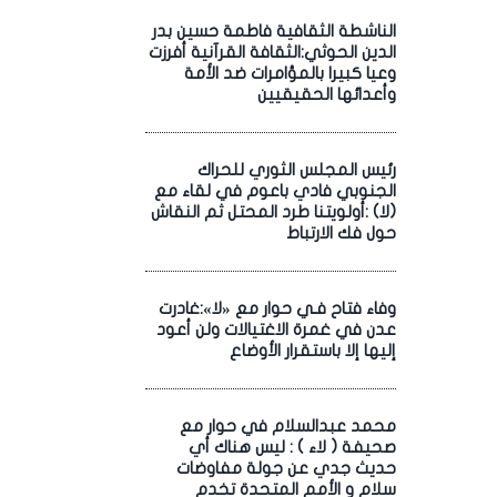
الناشطة الثقافية فاطمة حسين بدر
الدين الحوثي:الثقافة القرآنية أفرزت
وعيا كبيرا بالمؤامرات ضد الأمة
وأعدائها الحقيقيين
رئيس المجلس الثوري للحراك
الجنوبي فادي باعوم في لقاء مع
(لا) :أولويتنا طرد المحتل ثم النقاش
حول فك الارتباط
وفاء فتاح فـي حوار مع «لا»:غادرت
عدن في غمرة الاغتيالات ولن أعود
إليها إلا باستقرار الأوضاع
محمد عبدالسلام في حوار مع
صحيفة ( لاء ) : ليس هناك أي
حديث جدي عن جولة مفاوضات
سلام و الأمم المتحدة تخدم