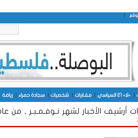
|
وقع
|
|
|
|
|
|
«لا» 21 السياسي
مقـاربات
شخصيات
سجادة حمراء
رياضة
ت أرشيف الأخبار لشهر نـوفـمـبـر , من عا