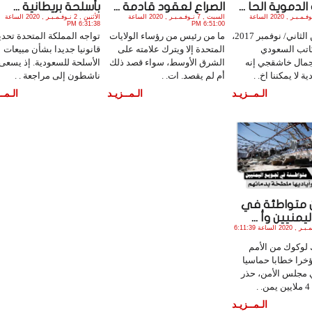
لدموية الحا ...
الصراع لعقود قادمة ...
بأسلحة بريطانية ...
السبت , 14 نـوفـمـبـر , 2020 الساعة
السبت , 7 نـوفـمـبـر , 2020 الساعة
الأثنين , 2 نـوفـمـبـر , 2020 الساعة
6:31:38 PM
6:51:00 PM
في تشرين الثاني/ نوفمبر 2017،
ما من رئيس من رؤساء الولايات
تواجه المملكة المتحدة تحدي
كاتب السعودي
المتحدة إلا ويترك علامته على
قانونيا جديدا بشأن مبيعات
مال خاشقجي إنه
الشرق الأوسط، سواء قصد ذلك
الأسلحة للسعودية. إذ يسعى
 لا يمكننا اخ. .
أم لم يقصد. ات. .
ناشطون إلى مراجعة . .
الـمــزيـد
الـمــزيـد
الـمــ
 متواطئة في
منيين وأ ...
الأحد , 1 نـوفـمـبـر , 2020 الساعة 6:11:39
 لوكوك من الأمم
خرا خطابا حماسيا
 مجلس الأمن، حذر
.
الـمــزيـد