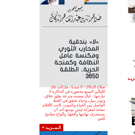
«لا» بندقية
المحارب الثوري
ومكنسة عامل
ي
النظافة وكمنجة
الحرية.. الطلقة
3650
زيـد
صلاح الدكاك / لا ميديا - مازالت تلك
الليالي السبع محفورة في الذاكرة لا
تبارحها... ليال مضنية مترعة بقلق خلاق،
وتوتر نبيل، وحياة تخفق في الخط
الفاصل بين الحياة والموت. كانت الأقلام
تشحذ لمعركة ليس بوسع أحد أن
يستشرف نهايتها وأفقها، وألواح مفاتيح
الحو ...
الـمــزيـد +