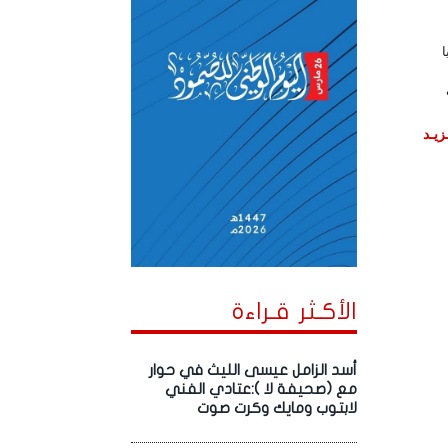
ا
زيـد
الأكـثر قـراءة
أسد الزامل عيسى الليث في حوار
مع (صحيفة لا ):عتادي الفني
لابتوب ومايك وكرت صوت