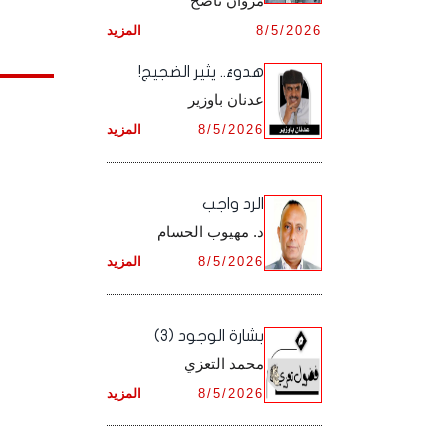
مروان ناصح
أرشيف شهر ديـسـمـبـر ,
8/5/2026
المزيد
أرشيف شهر نـوفـمـبـر ,
هدوءٌ.. يثير الضجيج!
أرشيف شهر ديـسـمـبـر ,
عدنان باوزير
8/5/2026
المزيد
الرد واجب
د. مهيوب الحسام
8/5/2026
المزيد
بشارة الوجود (3)
محمد التعزي
8/5/2026
المزيد