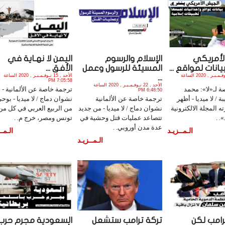
لأمريكي
الإسلام والرسوم
اليمن لا نهـاية في
انات لمواقع ...
المسيئة للرسول وعمل
الأفق ...
الأثنين , 23 نـوفـمـبـر , 2020 الساعة
الأحد , 15 نـوفـمـبـر , 2020 الساعة
...
7:05:58 PM
الأحد , 22 نـوفـمـبـر , 2020 الساعة
 لـ«لا»: محمد
ترجمة خاصة عن الألمانية -
6:48:50 PM
ة / لا ميديا - أظهر
ترجمة خاصة عن الألمانية
نشوان دماج / لا ميديا - بوح
ه المجلة الالكترونية
نشوان دماج / لا ميديا - من جديد
من الربيع العربي في كل من
. .
تتصاعد عمليات قتل وحشية في
تونس ومصر، خرج م. .
عدة مدن أوروبي. .
الـمــزيـد
الـمــ
الـمــزيـد
امب لكن
تركة ترامب ستشعل
السعودية مجرم حرب