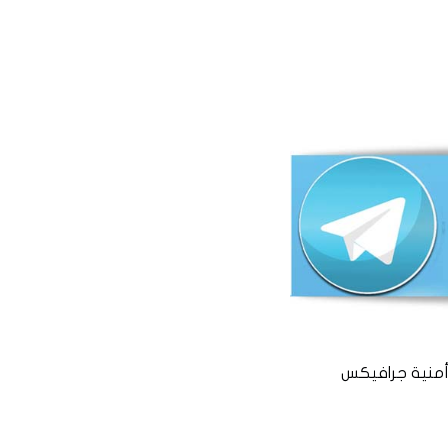
منية جرافيكس