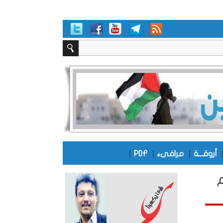
|
|
|
أروقـــة
مرافىء
PDF
م