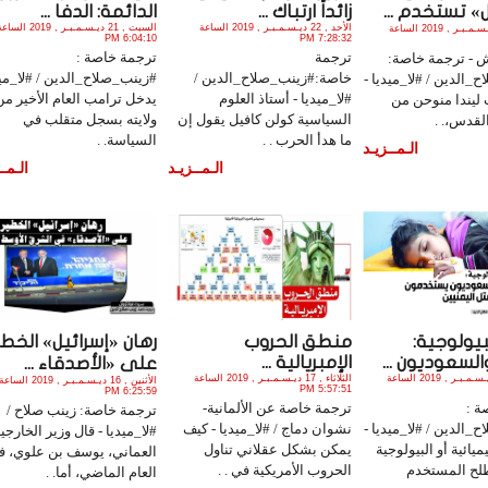
» تستخدم ...
زائداً ارتباك ...
الدائمة: الدفا ...
الأحد , 22 ديـسـمـبـر , 2019 الساعة
السبت , 21 ديـسـمـبـر , 2019 الس
الأثنين , 23 ديـسـمـبـر , 2019 الساعة
6:04:10 PM
7:28:32 PM
ترجمة
ترجمة خاصة :
ش - ترجمة خاصة:
خاصة:#زينب_صلاح_الدين /
#زينب_صلاح_الدين / #لا_ميد
_الدين / #لا_ميديا -
#لا_ميديا - أستاذ العلوم
يدخل ترامب العام الأخير من
ليندا منوحن من
السياسية كولن كافيل يقول إن
ولايته بسجل متقلب في
القدس،. .
ما هدأ الحرب . .
السياسة. .
الـمــزيـد
الـمــزيـد
الـمــ
بيولوجية:
منطق الحروب
رهان «إسرائيل» الخطي
السعوديون ...
الإمبريالية ...
على «الأصدقاء ...
الجمعة , 20 ديـسـمـبـر , 2019 الساعة
الثلاثاء , 17 ديـسـمـبـر , 2019 الساعة
الأثنين , 16 ديـسـمـبـر , 2019 الساعة
5:57:51 PM
6:25:59 PM
ة :
ترجمة خاصة عن الألمانية-
ترجمة خاصة: زينب صلاح /
_الدين / #لا_ميديا -
نشوان دماج / #لا_ميديا - كيف
#لا_ميديا - قال وزير الخارجي
يائية أو البيولوجية
يمكن بشكل عقلاني تناول
العماني، يوسف بن علوي، ف
لح المستخدم
الحروب الأمريكية في . .
العام الماضي، أما. .