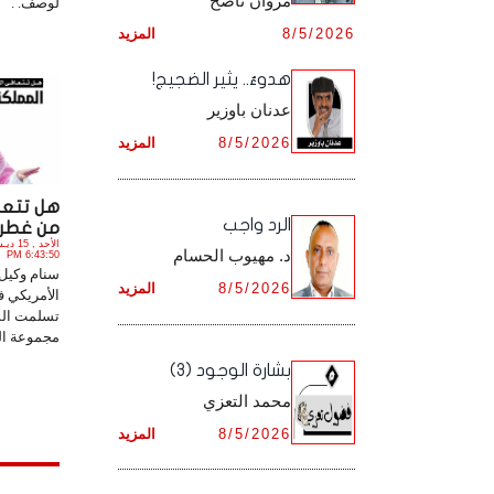
مروان ناصح
لوصف. .
أرشيف شهر ديـسـمـبـر ,
8/5/2026
المزيد
أرشيف شهر نـوفـمـبـر ,
هدوءٌ.. يثير الضجيج!
أرشيف شهر ديـسـمـبـر ,
عدنان باوزير
8/5/2026
المزيد
هل تتعا
الرد واجب
من غطرسة 4 أعو
د. مهيوب الحسام
6:43:50 PM
سنام وكيل 
8/5/2026
المزيد
الأمريكي ف
تسلمت الس
مجموعة الد
بشارة الوجود (3)
محمد التعزي
8/5/2026
المزيد