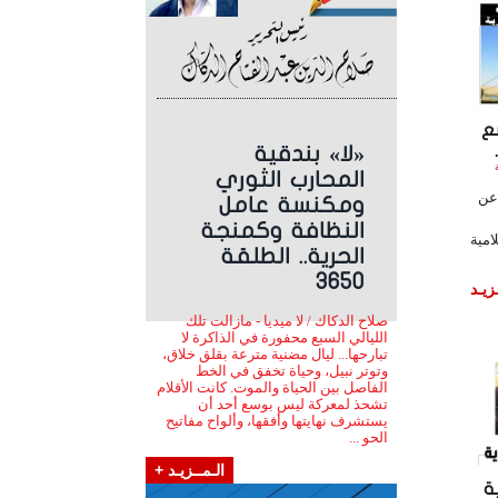
ع
«لا» بندقية
اعة
المحارب الثوري
عن
ومكنسة عامل
النظافة وكمنجة
امية
الحرية.. الطلقة
3650
زيـد
صلاح الدكاك / لا ميديا - مازالت تلك
الليالي السبع محفورة في الذاكرة لا
تبارحها... ليال مضنية مترعة بقلق خلاق،
وتوتر نبيل، وحياة تخفق في الخط
الفاصل بين الحياة والموت. كانت الأقلام
تشحذ لمعركة ليس بوسع أحد أن
يستشرف نهايتها وأفقها، وألواح مفاتيح
الحو ...
الـمــزيـد +
ة