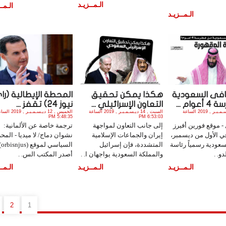
الـمــزيـد
الـمــ
الـمــزيـد
فى السعودية
هكذا يمكن تحقيق
المحطة الإيطالية (را
ام ...
التعاون الإسرائيلي ...
نيوز 24) تقفز ...
الأحد , 15 ديـسـمـبـر , 2019 الساعة
السبت , 14 ديـسـمـبـر , 2019 الساعة
الخميس , 12 ديـسـمـبـر , 19
5:48:35 PM
6:53:03 PM
- موقع فورين أفيرز
إلى جانب التعاون لمواجهة
ترجمة خاصة عن الألمانية:
ي الأول من ديسمبر،
إيران والجماعات الإسلامية
نشوان دماج/ لا ميديا - المحر
عودية رسمياً رئاسة
المتشددة، فإن إسرائيل
السياسي لموقع (
و. .
والمملكة السعودية يواجهان ا. .
أصدر المكتب الس. .
الـمــزيـد
الـمــزيـد
الـمــ
2
1