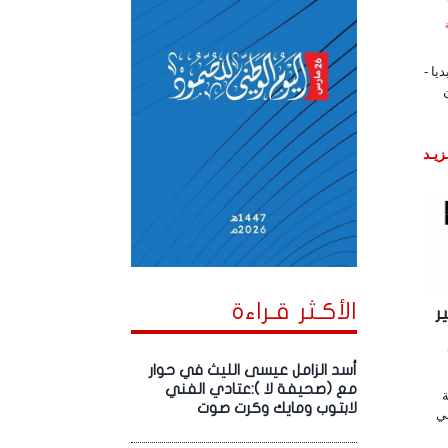
اعة
يا -
زيـد
الأكـثر قـراءة
ر
أسد الزامل عيسى الليث في حوار
مع (صحيفة لا ):عتادي الفني
ة
لابتوب ومايك وكرت صوت
ي