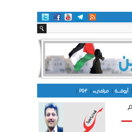
|
|
|
أروقـــة
مرافىء
PDF
م