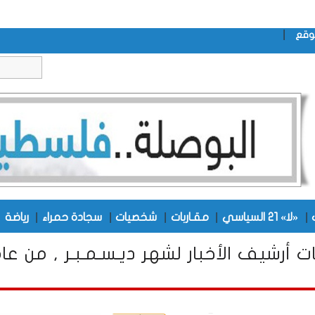
|
وقع
|
|
|
|
|
|
«لا» 21 السياسي
مقـاربات
شخصيات
سجادة حمراء
رياضة
ت أرشيف الأخبار لشهر ديـسـمـبـر , من عا