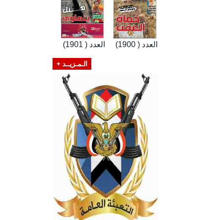
العدد ( 1900)
العدد ( 1901)
الـمـزيــد +