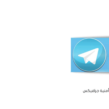
منية جرافيكس