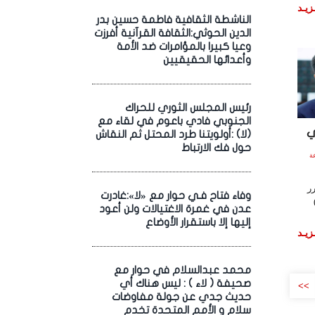
زيـد
الناشطة الثقافية فاطمة حسين بدر
الدين الحوثي:الثقافة القرآنية أفرزت
وعيا كبيرا بالمؤامرات ضد الأمة
وأعدائها الحقيقيين
رئيس المجلس الثوري للحراك
الجنوبي فادي باعوم في لقاء مع
ي
(لا) :أولويتنا طرد المحتل ثم النقاش
حول فك الارتباط
20 الساعة
ر
وفاء فتاح فـي حوار مع «لا»:غادرت
orbisnjus)
عدن في غمرة الاغتيالات ولن أعود
إليها إلا باستقرار الأوضاع
زيـد
محمد عبدالسلام في حوار مع
صحيفة ( لاء ) : ليس هناك أي
>>
حديث جدي عن جولة مفاوضات
سلام و الأمم المتحدة تخدم