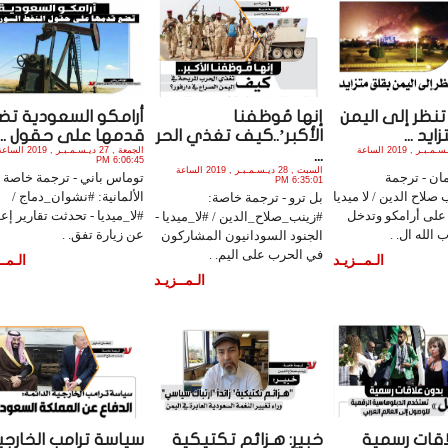
تنظر إلى اليمن
إنها مُوظفنا
أرامكو السعودية تض
يد ...
الأكبر’..كيف تغذي الحر
قدمها على حقول ...
الأثنين , 30 ديـسـمـبـر , 2019 الساعة
الجمعة , 27 ديـسـمـبـر , 2019 الس
...
6:06:45 PM
السبت , 28 ديـسـمـبـر , 2019 الساعة
ان - ترجمة
توماس باني - ترجمة خاصة 
6:35:01 PM
صلاح الدين / لا ميديا
الألمانية: #نشوان_دماج /
بل ترو - ترجمة خاصة:
على أرامكو وتدخل
#لا_ميديا - تحدثت تقارير إعل
#زينب_صلاح_الدين / #لا_ميديا -
الله ال. .
عن زيارة تفق. .
الجنود السودانيون المشاركون
في الحرب على اليم. .
الـمــزيـد
الـمــ
الـمــزيـد
اقات رسمية
خبير: هـزائم تكتيكية
سياسة ترامب الخارجي