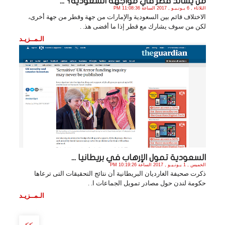
من يساند قطر في مواجهة السعودية؟ ...
الثلاثاء , 6 يـونـيـو , 2017 الساعة 11:08:36 PM
الاختلاف قائم بين السعودية والإمارات من جهة وقطر من جهة أخرى،
لكن من سوف يشارك مع قطر إذا ما أفضى هذ. .
الـمــزيـد
السعودية تمول الإرهاب في بريطانيا ...
الخميس , 1 يـونـيـو , 2017 الساعة 10:19:26 PM
ذكرت صحيفة الغارديان البريطانية أن نتائج التحقيقات التى ترعاها
حكومة لندن حول مصادر تمويل الجماعات ا. .
الـمــزيـد
>>