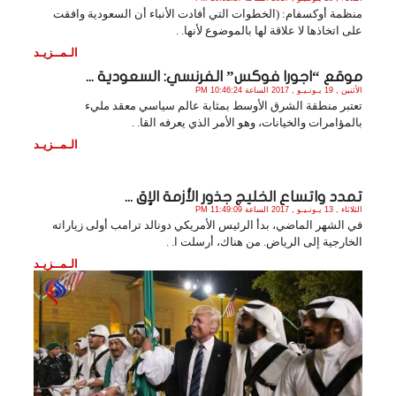
منظمة أوكسفام: (الخطوات التي أفادت الأنباء أن السعودية وافقت
على اتخاذها لا علاقة لها بالموضوع لأنها. .
الـمــزيـد
موقع “اجورا فوكس” الفرنسي: السعودية ...
الأثنين , 19 يـونـيـو , 2017 الساعة 10:46:24 PM
تعتبر منطقة الشرق الأوسط بمثابة عالم سياسي معقد مليء
بالمؤامرات والخيانات، وهو الأمر الذي يعرفه القا. .
الـمــزيـد
تمدد واتساع الخليج جذور الأزمة الإق ...
الثلاثاء , 13 يـونـيـو , 2017 الساعة 11:49:09 PM
في الشهر الماضي، بدأ الرئيس الأمريكي دونالد ترامب أولى زياراته
الخارجية إلى الرياض. من هناك، أرسلت ا. .
الـمــزيـد