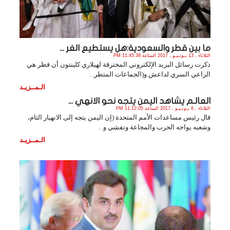
ما بين قطر والسعودية:هل يستطيع الغر ...
الثلاثاء , 13 يـونـيـو , 2017 الساعة 11:45:38 PM
ذكرت رسائل البريد الإلكتروني المخترقة لهيلاري كلينتون أن قطر هي
الراعي السري لداعش و(الجماعات المتطر. .
الـمــزيـد
العالـم يشاهد اليمن يتجه نحو الانهي ...
الثلاثاء , 6 يـونـيـو , 2017 الساعة 11:12:05 PM
قال رئيس مساعدات الأمم المتحدة (إن اليمن يتجه إلى الانهيار التام،
وشعبه يواجه الحرب والمجاعة وتفشي و. .
الـمــزيـد