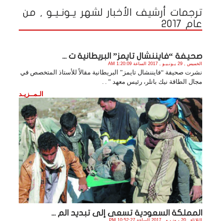
ترجمات أرشيف الأخبار لشهر يـونـيـو , من
عام 2017
صحيفة “فايننشال تايمز” البريطانية ت ...
الخميس , 29 يـونـيـو , 2017 الساعة 1:20:09 AM
نشرت صحيفة “فايننشال تايمز” البريطانية مقالاً للأستاذ المتخصص في
مجال الطاقة نيك باتلر، رئيس معهد ” . .
الـمــزيـد
المملكة السعودية تسعى إلى تبديد الم ...
الثلاثاء , 20 يـونـيـو , 2017 الساعة 10:52:27 PM