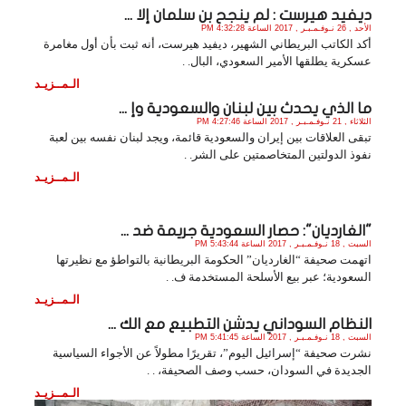
ديفيد هيرست : لم ينجح بن سلمان إلا ...
الأحد , 26 نـوفـمـبـر , 2017 الساعة 4:32:28 PM
أكد الكاتب البريطاني الشهير، ديفيد هيرست، أنه ثبت بأن أول مغامرة
عسكرية يطلقها الأمير السعودي، البال. .
الـمــزيـد
ما الذي يحدث بين لبنان والسعودية وإ ...
الثلاثاء , 21 نـوفـمـبـر , 2017 الساعة 4:27:46 PM
تبقى العلاقات بين إيران والسعودية قائمة، ويجد لبنان نفسه بين لعبة
نفوذ الدولتين المتخاصمتين على الشر. .
الـمــزيـد
"الغارديان": حصار السعودية جريمة ضد ...
السبت , 18 نـوفـمـبـر , 2017 الساعة 5:43:44 PM
اتهمت صحيفة “الغارديان” الحكومة البريطانية بالتواطؤ مع نظيرتها
السعودية؛ عبر بيع الأسلحة المستخدمة ف. .
الـمــزيـد
النظام السوداني يدشن التطبيع مع الك ...
السبت , 18 نـوفـمـبـر , 2017 الساعة 5:41:45 PM
نشرت صحيفة “إسرائيل اليوم”، تقريرًا مطولاً عن الأجواء السياسية
الجديدة في السودان، حسب وصف الصحيفة، . .
الـمــزيـد