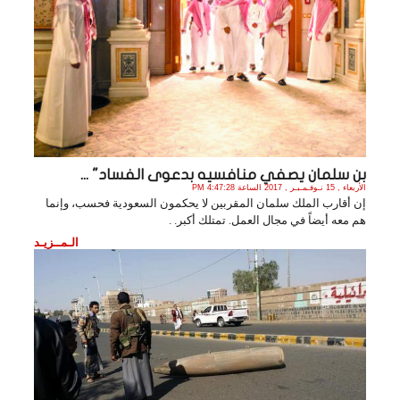
بن سلمان يصفي منافسيه بدعوى الفساد" ...
الأربعاء , 15 نـوفـمـبـر , 2017 الساعة 4:47:28 PM
إن أقارب الملك سلمان المقربين لا يحكمون السعودية فحسب، وإنما
هم معه أيضاً في مجال العمل. تمتلك أكبر. .
الـمــزيـد