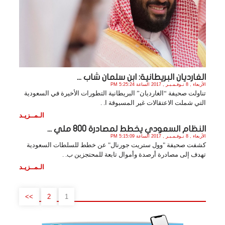
الغارديان البريطانية: ابن سلمان شاب ...
الأربعاء , 8 نـوفـمـبـر , 2017 الساعة 5:25:24 PM
تناولت صحيفة “الغارديان” البريطانية التطورات الأخيرة في السعودية
التي شملت الاعتقالات غير المسبوقة ا. .
الـمــزيـد
النظام السعودي يخطط لمصادرة 800 ملي ...
الأربعاء , 8 نـوفـمـبـر , 2017 الساعة 5:15:09 PM
كشفت صحيفة "وول ستريت جورنال" عن خطط للسلطات السعودية
تهدف إلى مصادرة أرصدة وأموال تابعة للمحتجزين ب. .
الـمــزيـد
>>
2
1