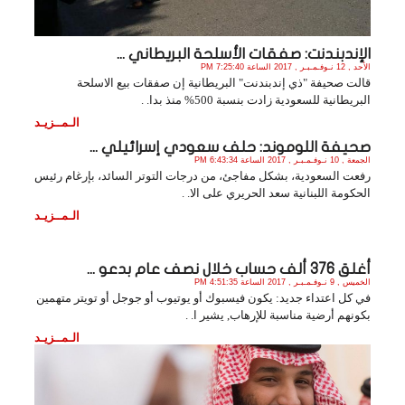
الإندبندنت: صفقات الأسلحة البريطاني ...
الأحد , 12 نـوفـمـبـر , 2017 الساعة 7:25:40 PM
قالت صحيفة "ذي إندبندنت" البريطانية إن صفقات بيع الاسلحة
البريطانية للسعودية زادت بنسبة 500% منذ بدا. .
الـمــزيـد
صحيفة اللوموند: حلف سعودي إسرائيلي ...
الجمعة , 10 نـوفـمـبـر , 2017 الساعة 6:43:34 PM
رفعت السعودية، بشكل مفاجئ، من درجات التوتر السائد، بإرغام رئيس
الحكومة اللبنانية سعد الحريري على الا. .
الـمــزيـد
أغلق 376 ألف حساب خلال نصف عام بدعو ...
الخميس , 9 نـوفـمـبـر , 2017 الساعة 4:51:35 PM
في كل اعتداء جديد: يكون فيسبوك أو يوتيوب أو جوجل أو تويتر متهمين
بكونهم أرضية مناسبة للإرهاب, يشير ا. .
الـمــزيـد