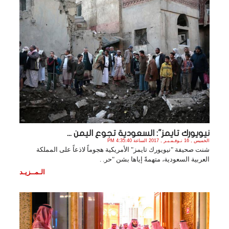
نيويورك تايمز": السعودية تجوع اليمن ...
الخميس , 16 نـوفـمـبـر , 2017 الساعة 4:35:40 PM
شنت صحيفة "نيويورك تايمز" الأمريكية هجوماً لاذعاً على المملكة
العربية السعودية، متهمةً إياها بشن "حر. .
الـمــزيـد