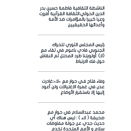
الناشطة الثقافية فاطمة حسين بدر
الدين الحوثي:الثقافة القرآنية أفرزت
وعيا كبيرا بالمؤامرات ضد الأمة
وأعدائها الحقيقيين
رئيس المجلس الثوري للحراك
الجنوبي فادي باعوم في لقاء مع
(لا) :أولويتنا طرد المحتل ثم النقاش
حول فك الارتباط
وفاء فتاح فـي حوار مع «لا»:غادرت
عدن في غمرة الاغتيالات ولن أعود
إليها إلا باستقرار الأوضاع
محمد عبدالسلام في حوار مع
صحيفة ( لاء ) : ليس هناك أي
حديث جدي عن جولة مفاوضات
سلام و الأمم المتحدة تخدم