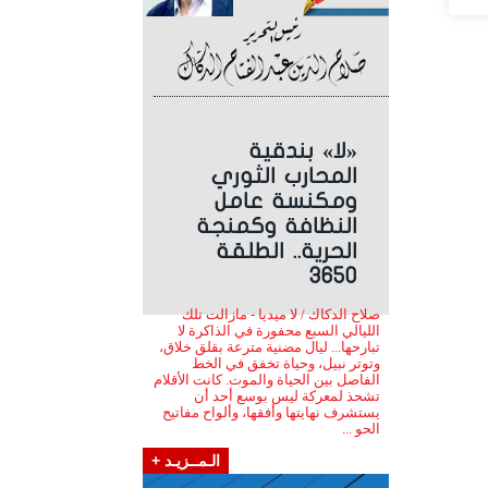
«لا» بندقية
المحارب الثوري
ومكنسة عامل
النظافة وكمنجة
الحرية.. الطلقة
3650
صلاح الدكاك / لا ميديا - مازالت تلك
الليالي السبع محفورة في الذاكرة لا
تبارحها... ليال مضنية مترعة بقلق خلاق،
وتوتر نبيل، وحياة تخفق في الخط
الفاصل بين الحياة والموت. كانت الأقلام
تشحذ لمعركة ليس بوسع أحد أن
يستشرف نهايتها وأفقها، وألواح مفاتيح
الحو ...
الـمــزيـد +