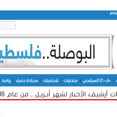
|
وقع
|
|
|
|
|
|
«لا» 21 السياسي
مقـاربات
شخصيات
سجادة حمراء
رياضة
 أرشيف الأخبار لشهر أبـريـل , من عام 2016