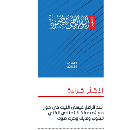
الأكـثر قـراءة
أسد الزامل عيسى الليث في حوار
مع (صحيفة لا ):عتادي الفني
لابتوب ومايك وكرت صوت