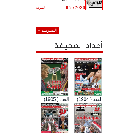
8/5/2026
المزيد
الـمـزيــد +
أعداد الصحيفة
العدد ( 1904)
العدد ( 1905)