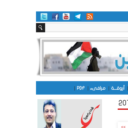
|
|
|
أروقـــة
مرافىء
PDF
>>