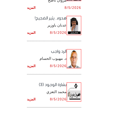
مروان ناصح
أرشيف شهر ديـسـمـبـر ,
8/5/2026
المزيد
أرشيف شهر نـوفـمـبـر ,
هدوءٌ.. يثير الضجيج!
أرشيف شهر ديـسـمـبـر ,
عدنان باوزير
8/5/2026
المزيد
الرد واجب
د. مهيوب الحسام
8/5/2026
المزيد
بشارة الوجود (3)
محمد التعزي
8/5/2026
المزيد