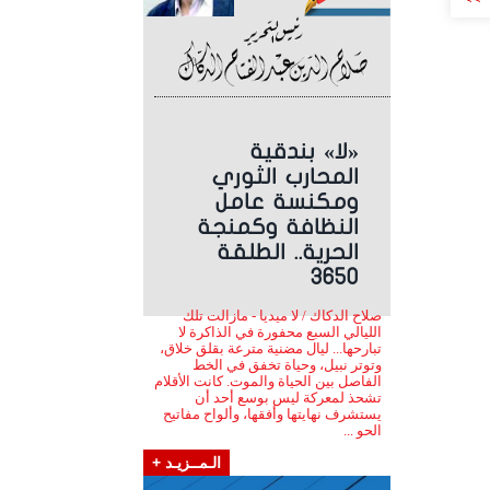
«لا» بندقية
المحارب الثوري
ومكنسة عامل
النظافة وكمنجة
الحرية.. الطلقة
3650
صلاح الدكاك / لا ميديا - مازالت تلك
الليالي السبع محفورة في الذاكرة لا
تبارحها... ليال مضنية مترعة بقلق خلاق،
وتوتر نبيل، وحياة تخفق في الخط
الفاصل بين الحياة والموت. كانت الأقلام
تشحذ لمعركة ليس بوسع أحد أن
يستشرف نهايتها وأفقها، وألواح مفاتيح
الحو ...
الـمــزيـد +