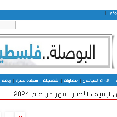
|
وقع
|
|
|
|
|
|
«لا» 21 السياسي
مقـاربات
شخصيات
سجادة حمراء
رياضة
أرشيف الأخبار لشهر من عام 2024
..
<
<<