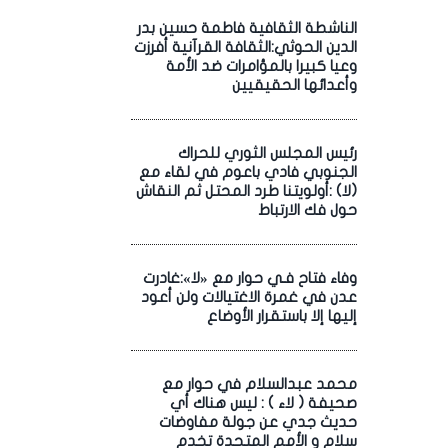
الناشطة الثقافية فاطمة حسين بدر
الدين الحوثي:الثقافة القرآنية أفرزت
وعيا كبيرا بالمؤامرات ضد الأمة
وأعدائها الحقيقيين
رئيس المجلس الثوري للحراك
الجنوبي فادي باعوم في لقاء مع
(لا) :أولويتنا طرد المحتل ثم النقاش
حول فك الارتباط
وفاء فتاح فـي حوار مع «لا»:غادرت
عدن في غمرة الاغتيالات ولن أعود
إليها إلا باستقرار الأوضاع
محمد عبدالسلام في حوار مع
صحيفة ( لاء ) : ليس هناك أي
حديث جدي عن جولة مفاوضات
سلام و الأمم المتحدة تخدم