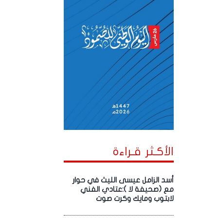
الأكـثر قـراءة
أسد الزامل عيسى الليث في حوار
مع (صحيفة لا ):عتادي الفني
لابتوب ومايك وكرت صوت