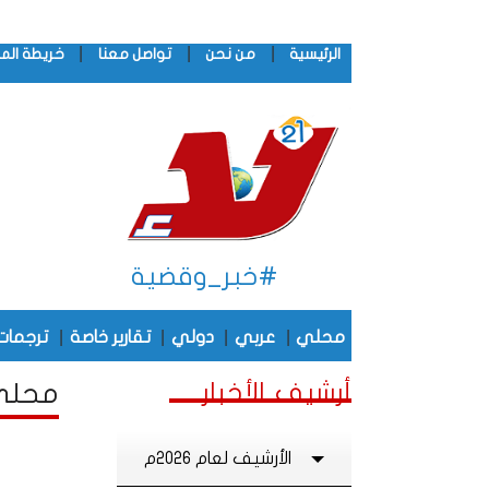
|
|
|
الرئيسية
من نحن
تواصل معنا
خريطة الم
#خبر_وقضية
|
|
|
|
محلي
عربي
دولي
تقارير خاصة
ترجمات
أرشيف الأخبار
محلي 
الأرشيف لعام 2026م