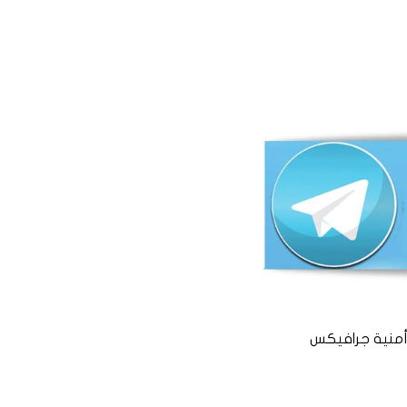
منية جرافيكس