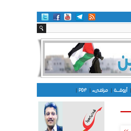
|
|
|
أروقـــة
مرافىء
PDF
>>